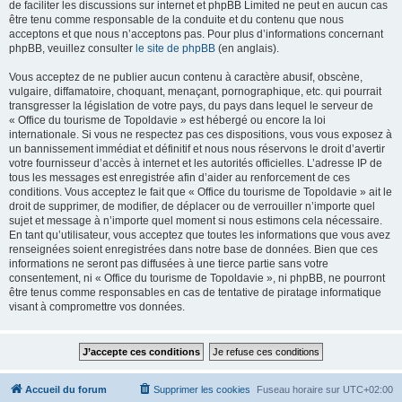
de faciliter les discussions sur internet et phpBB Limited ne peut en aucun cas
être tenu comme responsable de la conduite et du contenu que nous
acceptons et que nous n’acceptons pas. Pour plus d’informations concernant
phpBB, veuillez consulter
le site de phpBB
(en anglais).
Vous acceptez de ne publier aucun contenu à caractère abusif, obscène,
vulgaire, diffamatoire, choquant, menaçant, pornographique, etc. qui pourrait
transgresser la législation de votre pays, du pays dans lequel le serveur de
« Office du tourisme de Topoldavie » est hébergé ou encore la loi
internationale. Si vous ne respectez pas ces dispositions, vous vous exposez à
un bannissement immédiat et définitif et nous nous réservons le droit d’avertir
votre fournisseur d’accès à internet et les autorités officielles. L’adresse IP de
tous les messages est enregistrée afin d’aider au renforcement de ces
conditions. Vous acceptez le fait que « Office du tourisme de Topoldavie » ait le
droit de supprimer, de modifier, de déplacer ou de verrouiller n’importe quel
sujet et message à n’importe quel moment si nous estimons cela nécessaire.
En tant qu’utilisateur, vous acceptez que toutes les informations que vous avez
renseignées soient enregistrées dans notre base de données. Bien que ces
informations ne seront pas diffusées à une tierce partie sans votre
consentement, ni « Office du tourisme de Topoldavie », ni phpBB, ne pourront
être tenus comme responsables en cas de tentative de piratage informatique
visant à compromettre vos données.
Accueil du forum
Supprimer les cookies
Fuseau horaire sur
UTC+02:00