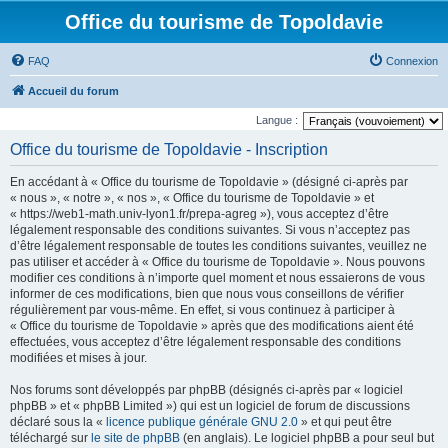
Office du tourisme de Topoldavie
FAQ
Connexion
Accueil du forum
Langue :
Office du tourisme de Topoldavie - Inscription
En accédant à « Office du tourisme de Topoldavie » (désigné ci-après par
« nous », « notre », « nos », « Office du tourisme de Topoldavie » et
« https://web1-math.univ-lyon1.fr/prepa-agreg »), vous acceptez d’être
légalement responsable des conditions suivantes. Si vous n’acceptez pas
d’être légalement responsable de toutes les conditions suivantes, veuillez ne
pas utiliser et accéder à « Office du tourisme de Topoldavie ». Nous pouvons
modifier ces conditions à n’importe quel moment et nous essaierons de vous
informer de ces modifications, bien que nous vous conseillons de vérifier
régulièrement par vous-même. En effet, si vous continuez à participer à
« Office du tourisme de Topoldavie » après que des modifications aient été
effectuées, vous acceptez d’être légalement responsable des conditions
modifiées et mises à jour.
Nos forums sont développés par phpBB (désignés ci-après par « logiciel
phpBB » et « phpBB Limited ») qui est un logiciel de forum de discussions
déclaré sous la «
licence publique générale GNU 2.0
» et qui peut être
téléchargé sur
le site de phpBB
(en anglais). Le logiciel phpBB a pour seul but