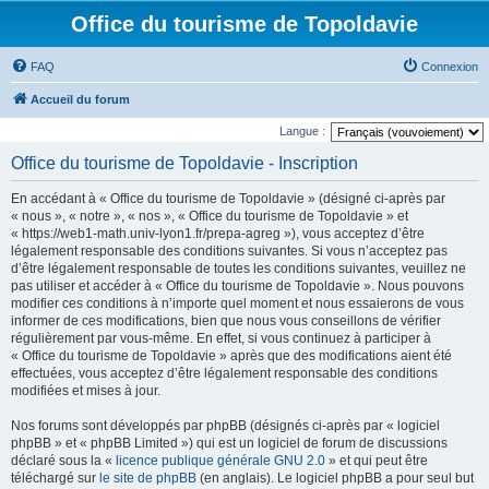
Office du tourisme de Topoldavie
FAQ
Connexion
Accueil du forum
Langue :
Office du tourisme de Topoldavie - Inscription
En accédant à « Office du tourisme de Topoldavie » (désigné ci-après par
« nous », « notre », « nos », « Office du tourisme de Topoldavie » et
« https://web1-math.univ-lyon1.fr/prepa-agreg »), vous acceptez d’être
légalement responsable des conditions suivantes. Si vous n’acceptez pas
d’être légalement responsable de toutes les conditions suivantes, veuillez ne
pas utiliser et accéder à « Office du tourisme de Topoldavie ». Nous pouvons
modifier ces conditions à n’importe quel moment et nous essaierons de vous
informer de ces modifications, bien que nous vous conseillons de vérifier
régulièrement par vous-même. En effet, si vous continuez à participer à
« Office du tourisme de Topoldavie » après que des modifications aient été
effectuées, vous acceptez d’être légalement responsable des conditions
modifiées et mises à jour.
Nos forums sont développés par phpBB (désignés ci-après par « logiciel
phpBB » et « phpBB Limited ») qui est un logiciel de forum de discussions
déclaré sous la «
licence publique générale GNU 2.0
» et qui peut être
téléchargé sur
le site de phpBB
(en anglais). Le logiciel phpBB a pour seul but