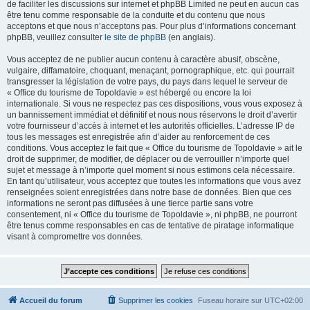
de faciliter les discussions sur internet et phpBB Limited ne peut en aucun cas
être tenu comme responsable de la conduite et du contenu que nous
acceptons et que nous n’acceptons pas. Pour plus d’informations concernant
phpBB, veuillez consulter
le site de phpBB
(en anglais).
Vous acceptez de ne publier aucun contenu à caractère abusif, obscène,
vulgaire, diffamatoire, choquant, menaçant, pornographique, etc. qui pourrait
transgresser la législation de votre pays, du pays dans lequel le serveur de
« Office du tourisme de Topoldavie » est hébergé ou encore la loi
internationale. Si vous ne respectez pas ces dispositions, vous vous exposez à
un bannissement immédiat et définitif et nous nous réservons le droit d’avertir
votre fournisseur d’accès à internet et les autorités officielles. L’adresse IP de
tous les messages est enregistrée afin d’aider au renforcement de ces
conditions. Vous acceptez le fait que « Office du tourisme de Topoldavie » ait le
droit de supprimer, de modifier, de déplacer ou de verrouiller n’importe quel
sujet et message à n’importe quel moment si nous estimons cela nécessaire.
En tant qu’utilisateur, vous acceptez que toutes les informations que vous avez
renseignées soient enregistrées dans notre base de données. Bien que ces
informations ne seront pas diffusées à une tierce partie sans votre
consentement, ni « Office du tourisme de Topoldavie », ni phpBB, ne pourront
être tenus comme responsables en cas de tentative de piratage informatique
visant à compromettre vos données.
Accueil du forum
Supprimer les cookies
Fuseau horaire sur
UTC+02:00