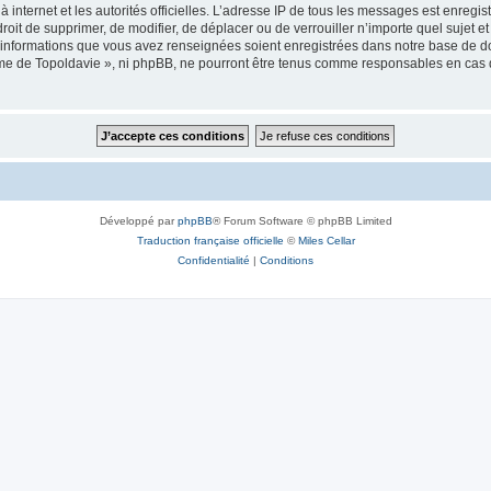
 à internet et les autorités officielles. L’adresse IP de tous les messages est enregi
e droit de supprimer, de modifier, de déplacer ou de verrouiller n’importe quel suje
es informations que vous avez renseignées soient enregistrées dans notre base de 
isme de Topoldavie », ni phpBB, ne pourront être tenus comme responsables en cas 
Développé par
phpBB
® Forum Software © phpBB Limited
Traduction française officielle
©
Miles Cellar
Confidentialité
|
Conditions