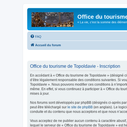
Office du tourism
« La vie, c'est la somme des éléments 
FAQ
Accueil du forum
Office du tourisme de Topoldavie - Inscription
En accédant à « Office du tourisme de Topoldavie » (désigné ci-
d’être légalement responsable des conditions suivantes. Si vous
Topoldavie ». Nous pouvons modifier ces conditions à n’import
même. En effet, si vous continuez à participer à « Office du t
mises à jour.
Nos forums sont développés par phpBB (désignés ci-après par «
peut être téléchargé sur
le site de phpBB
(en anglais). Le logic
conduite et du contenu que nous acceptons et que nous n’acce
Vous acceptez de ne publier aucun contenu à caractère abusif, 
lequel le serveur de « Office du tourisme de Topoldavie » est h