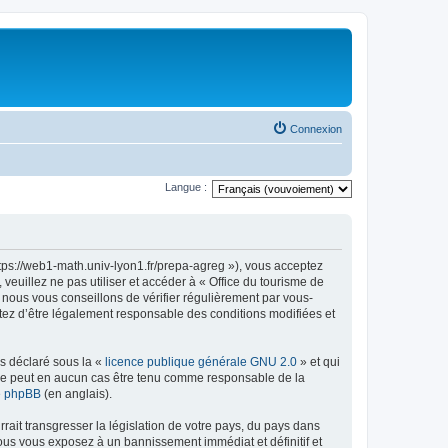
Connexion
Langue :
ttps://web1-math.univ-lyon1.fr/prepa-agreg »), vous acceptez
euillez ne pas utiliser et accéder à « Office du tourisme de
nous vous conseillons de vérifier régulièrement par vous-
ptez d’être légalement responsable des conditions modifiées et
ns déclaré sous la «
licence publique générale GNU 2.0
» et qui
ed ne peut en aucun cas être tenu comme responsable de la
de phpBB
(en anglais).
ait transgresser la législation de votre pays, du pays dans
vous vous exposez à un bannissement immédiat et définitif et