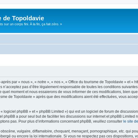
e de Topoldavie
sur un corps fini. À la fin, ça fait zéro. »
après par « nous », « notre », « nos », « Office du tourisme de Topoldavie » et « h
 n’acceptez pas d’être légalement responsable de toutes les conditions suivantes, v
e quel moment et nous essaierons de vous informer de ces modifications, bien que 
ourisme de Topoldavie » après que des modifications aient été effectuées, vous acce
 logiciel phpBB » et « phpBB Limited ») qui est un logiciel de forum de discussio
iel phpBB a pour seul but de faciliter les discussions sur internet et phpBB Limit
ptons pas. Pour plus d’informations concernant phpBB, veuillez consulter
le site 
obscène, vulgaire, diffamatoire, choquant, menaçant, pornographique, etc. qui pourr
ébergé ou encore la loi internationale. Si vous ne respectez pas ces dispositions, 