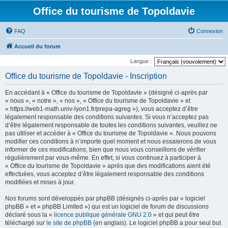
Office du tourisme de Topoldavie
FAQ
Connexion
Accueil du forum
Langue :
Office du tourisme de Topoldavie - Inscription
En accédant à « Office du tourisme de Topoldavie » (désigné ci-après par
« nous », « notre », « nos », « Office du tourisme de Topoldavie » et
« https://web1-math.univ-lyon1.fr/prepa-agreg »), vous acceptez d’être
légalement responsable des conditions suivantes. Si vous n’acceptez pas
d’être légalement responsable de toutes les conditions suivantes, veuillez ne
pas utiliser et accéder à « Office du tourisme de Topoldavie ». Nous pouvons
modifier ces conditions à n’importe quel moment et nous essaierons de vous
informer de ces modifications, bien que nous vous conseillons de vérifier
régulièrement par vous-même. En effet, si vous continuez à participer à
« Office du tourisme de Topoldavie » après que des modifications aient été
effectuées, vous acceptez d’être légalement responsable des conditions
modifiées et mises à jour.
Nos forums sont développés par phpBB (désignés ci-après par « logiciel
phpBB » et « phpBB Limited ») qui est un logiciel de forum de discussions
déclaré sous la «
licence publique générale GNU 2.0
» et qui peut être
téléchargé sur
le site de phpBB
(en anglais). Le logiciel phpBB a pour seul but