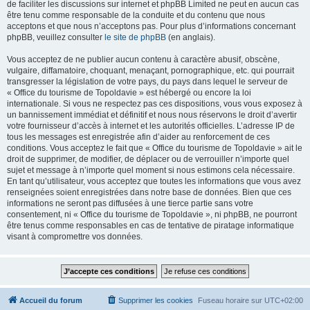
de faciliter les discussions sur internet et phpBB Limited ne peut en aucun cas
être tenu comme responsable de la conduite et du contenu que nous
acceptons et que nous n’acceptons pas. Pour plus d’informations concernant
phpBB, veuillez consulter
le site de phpBB
(en anglais).
Vous acceptez de ne publier aucun contenu à caractère abusif, obscène,
vulgaire, diffamatoire, choquant, menaçant, pornographique, etc. qui pourrait
transgresser la législation de votre pays, du pays dans lequel le serveur de
« Office du tourisme de Topoldavie » est hébergé ou encore la loi
internationale. Si vous ne respectez pas ces dispositions, vous vous exposez à
un bannissement immédiat et définitif et nous nous réservons le droit d’avertir
votre fournisseur d’accès à internet et les autorités officielles. L’adresse IP de
tous les messages est enregistrée afin d’aider au renforcement de ces
conditions. Vous acceptez le fait que « Office du tourisme de Topoldavie » ait le
droit de supprimer, de modifier, de déplacer ou de verrouiller n’importe quel
sujet et message à n’importe quel moment si nous estimons cela nécessaire.
En tant qu’utilisateur, vous acceptez que toutes les informations que vous avez
renseignées soient enregistrées dans notre base de données. Bien que ces
informations ne seront pas diffusées à une tierce partie sans votre
consentement, ni « Office du tourisme de Topoldavie », ni phpBB, ne pourront
être tenus comme responsables en cas de tentative de piratage informatique
visant à compromettre vos données.
Accueil du forum
Supprimer les cookies
Fuseau horaire sur
UTC+02:00