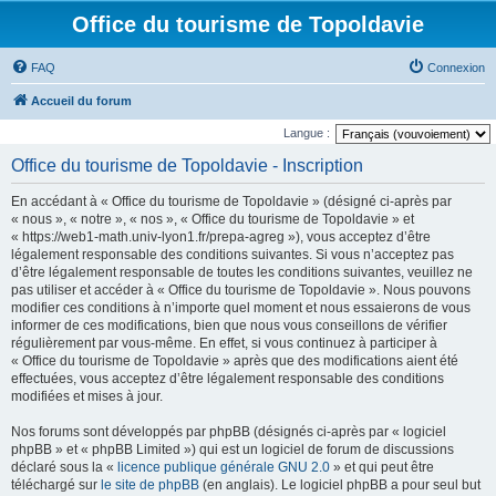
Office du tourisme de Topoldavie
FAQ
Connexion
Accueil du forum
Langue :
Office du tourisme de Topoldavie - Inscription
En accédant à « Office du tourisme de Topoldavie » (désigné ci-après par
« nous », « notre », « nos », « Office du tourisme de Topoldavie » et
« https://web1-math.univ-lyon1.fr/prepa-agreg »), vous acceptez d’être
légalement responsable des conditions suivantes. Si vous n’acceptez pas
d’être légalement responsable de toutes les conditions suivantes, veuillez ne
pas utiliser et accéder à « Office du tourisme de Topoldavie ». Nous pouvons
modifier ces conditions à n’importe quel moment et nous essaierons de vous
informer de ces modifications, bien que nous vous conseillons de vérifier
régulièrement par vous-même. En effet, si vous continuez à participer à
« Office du tourisme de Topoldavie » après que des modifications aient été
effectuées, vous acceptez d’être légalement responsable des conditions
modifiées et mises à jour.
Nos forums sont développés par phpBB (désignés ci-après par « logiciel
phpBB » et « phpBB Limited ») qui est un logiciel de forum de discussions
déclaré sous la «
licence publique générale GNU 2.0
» et qui peut être
téléchargé sur
le site de phpBB
(en anglais). Le logiciel phpBB a pour seul but