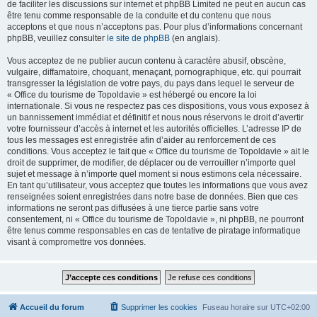
de faciliter les discussions sur internet et phpBB Limited ne peut en aucun cas
être tenu comme responsable de la conduite et du contenu que nous
acceptons et que nous n’acceptons pas. Pour plus d’informations concernant
phpBB, veuillez consulter
le site de phpBB
(en anglais).
Vous acceptez de ne publier aucun contenu à caractère abusif, obscène,
vulgaire, diffamatoire, choquant, menaçant, pornographique, etc. qui pourrait
transgresser la législation de votre pays, du pays dans lequel le serveur de
« Office du tourisme de Topoldavie » est hébergé ou encore la loi
internationale. Si vous ne respectez pas ces dispositions, vous vous exposez à
un bannissement immédiat et définitif et nous nous réservons le droit d’avertir
votre fournisseur d’accès à internet et les autorités officielles. L’adresse IP de
tous les messages est enregistrée afin d’aider au renforcement de ces
conditions. Vous acceptez le fait que « Office du tourisme de Topoldavie » ait le
droit de supprimer, de modifier, de déplacer ou de verrouiller n’importe quel
sujet et message à n’importe quel moment si nous estimons cela nécessaire.
En tant qu’utilisateur, vous acceptez que toutes les informations que vous avez
renseignées soient enregistrées dans notre base de données. Bien que ces
informations ne seront pas diffusées à une tierce partie sans votre
consentement, ni « Office du tourisme de Topoldavie », ni phpBB, ne pourront
être tenus comme responsables en cas de tentative de piratage informatique
visant à compromettre vos données.
Accueil du forum
Supprimer les cookies
Fuseau horaire sur
UTC+02:00