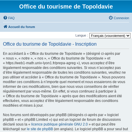
Office du tourisme de Topoldavie
FAQ
Connexion
Accueil du forum
Langue :
Office du tourisme de Topoldavie - Inscription
En accédant à « Office du tourisme de Topoldavie » (désigné ci-après par
« nous », « notre », « nos », « Office du tourisme de Topoldavie » et
« https://web1-math.univ-lyon1.fr/prepa-agreg »), vous acceptez d’être
légalement responsable des conditions suivantes. Si vous n’acceptez pas
d’être légalement responsable de toutes les conditions suivantes, veuillez ne
pas utiliser et accéder à « Office du tourisme de Topoldavie ». Nous pouvons
modifier ces conditions à n’importe quel moment et nous essaierons de vous
informer de ces modifications, bien que nous vous conseillons de vérifier
régulièrement par vous-même. En effet, si vous continuez à participer à
« Office du tourisme de Topoldavie » après que des modifications aient été
effectuées, vous acceptez d’être légalement responsable des conditions
modifiées et mises à jour.
Nos forums sont développés par phpBB (désignés ci-après par « logiciel
phpBB » et « phpBB Limited ») qui est un logiciel de forum de discussions
déclaré sous la «
licence publique générale GNU 2.0
» et qui peut être
téléchargé sur
le site de phpBB
(en anglais). Le logiciel phpBB a pour seul but