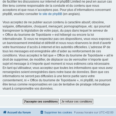
de faciliter les discussions sur internet et phpBB Limited ne peut en aucun cas
être tenu comme responsable de la conduite et du contenu que nous
acceptons et que nous n’acceptons pas. Pour plus d’informations concernant
phpBB, veuillez consulter
le site de phpBB
(en anglais).
Vous acceptez de ne publier aucun contenu à caractère abusif, obscène,
vulgaire, diffamatoire, choquant, menaçant, pornographique, etc. qui pourrait
transgresser la législation de votre pays, du pays dans lequel le serveur de
« Office du tourisme de Topoldavie » est hébergé ou encore la loi
internationale. Si vous ne respectez pas ces dispositions, vous vous exposez à
un bannissement immédiat et définitif et nous nous réservons le droit d’avertir
votre fournisseur d’accès à internet et les autorités officielles. L’adresse IP de
tous les messages est enregistrée afin d’aider au renforcement de ces
conditions. Vous acceptez le fait que « Office du tourisme de Topoldavie » ait le
droit de supprimer, de modifier, de déplacer ou de verrouiller n’importe quel
sujet et message à n’importe quel moment si nous estimons cela nécessaire.
En tant qu’utilisateur, vous acceptez que toutes les informations que vous avez
renseignées soient enregistrées dans notre base de données. Bien que ces
informations ne seront pas diffusées à une tierce partie sans votre
consentement, ni « Office du tourisme de Topoldavie », ni phpBB, ne pourront
être tenus comme responsables en cas de tentative de piratage informatique
visant à compromettre vos données.
Accueil du forum
Supprimer les cookies
Fuseau horaire sur
UTC+02:00