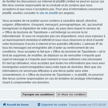
de faciliter les discussions sur internet et phpBB Limited ne peut en aucun cas
être tenu comme responsable de la conduite et du contenu que nous
acceptons et que nous n’acceptons pas. Pour plus d’informations concernant
phpBB, veuillez consulter
le site de phpBB
(en anglais).
Vous acceptez de ne publier aucun contenu à caractère abusif, obscène,
vulgaire, diffamatoire, choquant, menaçant, pornographique, etc. qui pourrait
transgresser la législation de votre pays, du pays dans lequel le serveur de
« Office du tourisme de Topoldavie » est hébergé ou encore la loi
internationale. Si vous ne respectez pas ces dispositions, vous vous exposez à
un bannissement immédiat et définitif et nous nous réservons le droit d’avertir
votre fournisseur d’accès à internet et les autorités officielles. L’adresse IP de
tous les messages est enregistrée afin d’aider au renforcement de ces
conditions. Vous acceptez le fait que « Office du tourisme de Topoldavie » ait le
droit de supprimer, de modifier, de déplacer ou de verrouiller n’importe quel
sujet et message à n’importe quel moment si nous estimons cela nécessaire.
En tant qu’utilisateur, vous acceptez que toutes les informations que vous avez
renseignées soient enregistrées dans notre base de données. Bien que ces
informations ne seront pas diffusées à une tierce partie sans votre
consentement, ni « Office du tourisme de Topoldavie », ni phpBB, ne pourront
être tenus comme responsables en cas de tentative de piratage informatique
visant à compromettre vos données.
Accueil du forum
Supprimer les cookies
Fuseau horaire sur
UTC+02:00