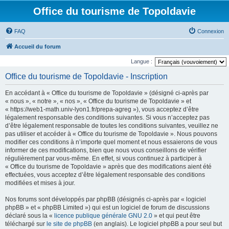
Office du tourisme de Topoldavie
FAQ
Connexion
Accueil du forum
Langue :
Office du tourisme de Topoldavie - Inscription
En accédant à « Office du tourisme de Topoldavie » (désigné ci-après par
« nous », « notre », « nos », « Office du tourisme de Topoldavie » et
« https://web1-math.univ-lyon1.fr/prepa-agreg »), vous acceptez d’être
légalement responsable des conditions suivantes. Si vous n’acceptez pas
d’être légalement responsable de toutes les conditions suivantes, veuillez ne
pas utiliser et accéder à « Office du tourisme de Topoldavie ». Nous pouvons
modifier ces conditions à n’importe quel moment et nous essaierons de vous
informer de ces modifications, bien que nous vous conseillons de vérifier
régulièrement par vous-même. En effet, si vous continuez à participer à
« Office du tourisme de Topoldavie » après que des modifications aient été
effectuées, vous acceptez d’être légalement responsable des conditions
modifiées et mises à jour.
Nos forums sont développés par phpBB (désignés ci-après par « logiciel
phpBB » et « phpBB Limited ») qui est un logiciel de forum de discussions
déclaré sous la «
licence publique générale GNU 2.0
» et qui peut être
téléchargé sur
le site de phpBB
(en anglais). Le logiciel phpBB a pour seul but