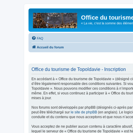
Office du tourism
« La vie, c'est la somme des éléments 
FAQ
Accueil du forum
Office du tourisme de Topoldavie - Inscription
En accédant à « Office du tourisme de Topoldavie » (désigné ci-
d’être légalement responsable des conditions suivantes. Si vous
Topoldavie ». Nous pouvons modifier ces conditions à n’import
même. En effet, si vous continuez à participer à « Office du t
mises à jour.
Nos forums sont développés par phpBB (désignés ci-après par «
peut être téléchargé sur
le site de phpBB
(en anglais). Le logic
conduite et du contenu que nous acceptons et que nous n’acce
Vous acceptez de ne publier aucun contenu à caractère abusif, 
lequel le serveur de « Office du tourisme de Topoldavie » est h