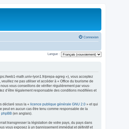
Connexion
Langue :
ttps://web1-math.univ-lyon1.fr/prepa-agreg »), vous acceptez
euillez ne pas utiliser et accéder à « Office du tourisme de
nous vous conseillons de vérifier régulièrement par vous-
ptez d’être légalement responsable des conditions modifiées et
ns déclaré sous la «
licence publique générale GNU 2.0
» et qui
ed ne peut en aucun cas être tenu comme responsable de la
de phpBB
(en anglais).
ait transgresser la législation de votre pays, du pays dans
vous vous exposez à un bannissement immédiat et définitif et