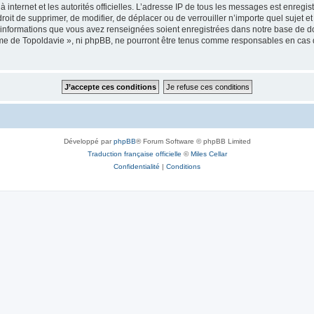
 à internet et les autorités officielles. L’adresse IP de tous les messages est enregi
e droit de supprimer, de modifier, de déplacer ou de verrouiller n’importe quel suje
es informations que vous avez renseignées soient enregistrées dans notre base de 
isme de Topoldavie », ni phpBB, ne pourront être tenus comme responsables en cas 
Développé par
phpBB
® Forum Software © phpBB Limited
Traduction française officielle
©
Miles Cellar
Confidentialité
|
Conditions