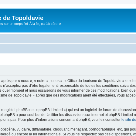
e de Topoldavie
sur un corps fini. À la fin, ça fait zéro. »
après par « nous », « notre », « nos », « Office du tourisme de Topoldavie » et « h
 n’acceptez pas d’être légalement responsable de toutes les conditions suivantes, v
e quel moment et nous essaierons de vous informer de ces modifications, bien que 
ourisme de Topoldavie » après que des modifications aient été effectuées, vous acce
 logiciel phpBB » et « phpBB Limited ») qui est un logiciel de forum de discussio
iel phpBB a pour seul but de faciliter les discussions sur internet et phpBB Limit
ptons pas. Pour plus d’informations concernant phpBB, veuillez consulter
le site 
obscène, vulgaire, diffamatoire, choquant, menaçant, pornographique, etc. qui pourr
ébergé ou encore la loi internationale. Si vous ne respectez pas ces dispositions, 