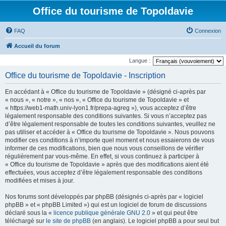
Office du tourisme de Topoldavie
FAQ
Connexion
Accueil du forum
Langue :
Office du tourisme de Topoldavie - Inscription
En accédant à « Office du tourisme de Topoldavie » (désigné ci-après par
« nous », « notre », « nos », « Office du tourisme de Topoldavie » et
« https://web1-math.univ-lyon1.fr/prepa-agreg »), vous acceptez d’être
légalement responsable des conditions suivantes. Si vous n’acceptez pas
d’être légalement responsable de toutes les conditions suivantes, veuillez ne
pas utiliser et accéder à « Office du tourisme de Topoldavie ». Nous pouvons
modifier ces conditions à n’importe quel moment et nous essaierons de vous
informer de ces modifications, bien que nous vous conseillons de vérifier
régulièrement par vous-même. En effet, si vous continuez à participer à
« Office du tourisme de Topoldavie » après que des modifications aient été
effectuées, vous acceptez d’être légalement responsable des conditions
modifiées et mises à jour.
Nos forums sont développés par phpBB (désignés ci-après par « logiciel
phpBB » et « phpBB Limited ») qui est un logiciel de forum de discussions
déclaré sous la «
licence publique générale GNU 2.0
» et qui peut être
téléchargé sur
le site de phpBB
(en anglais). Le logiciel phpBB a pour seul but