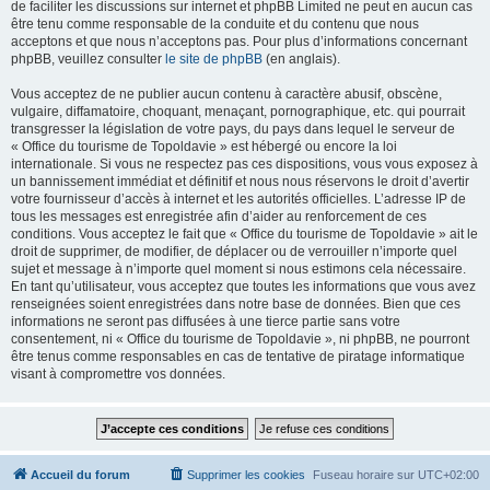
de faciliter les discussions sur internet et phpBB Limited ne peut en aucun cas
être tenu comme responsable de la conduite et du contenu que nous
acceptons et que nous n’acceptons pas. Pour plus d’informations concernant
phpBB, veuillez consulter
le site de phpBB
(en anglais).
Vous acceptez de ne publier aucun contenu à caractère abusif, obscène,
vulgaire, diffamatoire, choquant, menaçant, pornographique, etc. qui pourrait
transgresser la législation de votre pays, du pays dans lequel le serveur de
« Office du tourisme de Topoldavie » est hébergé ou encore la loi
internationale. Si vous ne respectez pas ces dispositions, vous vous exposez à
un bannissement immédiat et définitif et nous nous réservons le droit d’avertir
votre fournisseur d’accès à internet et les autorités officielles. L’adresse IP de
tous les messages est enregistrée afin d’aider au renforcement de ces
conditions. Vous acceptez le fait que « Office du tourisme de Topoldavie » ait le
droit de supprimer, de modifier, de déplacer ou de verrouiller n’importe quel
sujet et message à n’importe quel moment si nous estimons cela nécessaire.
En tant qu’utilisateur, vous acceptez que toutes les informations que vous avez
renseignées soient enregistrées dans notre base de données. Bien que ces
informations ne seront pas diffusées à une tierce partie sans votre
consentement, ni « Office du tourisme de Topoldavie », ni phpBB, ne pourront
être tenus comme responsables en cas de tentative de piratage informatique
visant à compromettre vos données.
Accueil du forum
Supprimer les cookies
Fuseau horaire sur
UTC+02:00