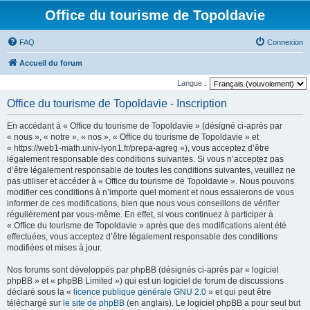
Office du tourisme de Topoldavie
FAQ
Connexion
Accueil du forum
Langue :
Office du tourisme de Topoldavie - Inscription
En accédant à « Office du tourisme de Topoldavie » (désigné ci-après par
« nous », « notre », « nos », « Office du tourisme de Topoldavie » et
« https://web1-math.univ-lyon1.fr/prepa-agreg »), vous acceptez d’être
légalement responsable des conditions suivantes. Si vous n’acceptez pas
d’être légalement responsable de toutes les conditions suivantes, veuillez ne
pas utiliser et accéder à « Office du tourisme de Topoldavie ». Nous pouvons
modifier ces conditions à n’importe quel moment et nous essaierons de vous
informer de ces modifications, bien que nous vous conseillons de vérifier
régulièrement par vous-même. En effet, si vous continuez à participer à
« Office du tourisme de Topoldavie » après que des modifications aient été
effectuées, vous acceptez d’être légalement responsable des conditions
modifiées et mises à jour.
Nos forums sont développés par phpBB (désignés ci-après par « logiciel
phpBB » et « phpBB Limited ») qui est un logiciel de forum de discussions
déclaré sous la «
licence publique générale GNU 2.0
» et qui peut être
téléchargé sur
le site de phpBB
(en anglais). Le logiciel phpBB a pour seul but