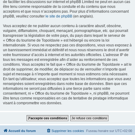
de faciliter les discussions sur internet et phpBB Limited ne peut en aucun cas
être tenu comme responsable de la conduite et du contenu que nous
acceptons et que nous n’acceptons pas. Pour plus d’informations concernant
phpBB, veuillez consulter
le site de phpBB
(en anglais).
Vous acceptez de ne publier aucun contenu à caractère abusif, obscène,
vulgaire, diffamatoire, choquant, menaçant, pornographique, etc. qui pourrait
transgresser la législation de votre pays, du pays dans lequel le serveur de
« Office du tourisme de Topoldavie » est hébergé ou encore la loi
internationale. Si vous ne respectez pas ces dispositions, vous vous exposez à
un bannissement immédiat et définitif et nous nous réservons le droit d’avertir
votre fournisseur d’accès à internet et les autorités officielles. L’adresse IP de
tous les messages est enregistrée afin d’aider au renforcement de ces
conditions. Vous acceptez le fait que « Office du tourisme de Topoldavie » ait le
droit de supprimer, de modifier, de déplacer ou de verrouiller n’importe quel
sujet et message à n’importe quel moment si nous estimons cela nécessaire.
En tant qu’utilisateur, vous acceptez que toutes les informations que vous avez
renseignées soient enregistrées dans notre base de données. Bien que ces
informations ne seront pas diffusées à une tierce partie sans votre
consentement, ni « Office du tourisme de Topoldavie », ni phpBB, ne pourront
être tenus comme responsables en cas de tentative de piratage informatique
visant à compromettre vos données.
Accueil du forum
Supprimer les cookies
Fuseau horaire sur
UTC+02:00