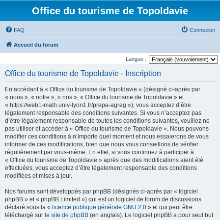
Office du tourisme de Topoldavie
FAQ
Connexion
Accueil du forum
Langue :
Office du tourisme de Topoldavie - Inscription
En accédant à « Office du tourisme de Topoldavie » (désigné ci-après par
« nous », « notre », « nos », « Office du tourisme de Topoldavie » et
« https://web1-math.univ-lyon1.fr/prepa-agreg »), vous acceptez d’être
légalement responsable des conditions suivantes. Si vous n’acceptez pas
d’être légalement responsable de toutes les conditions suivantes, veuillez ne
pas utiliser et accéder à « Office du tourisme de Topoldavie ». Nous pouvons
modifier ces conditions à n’importe quel moment et nous essaierons de vous
informer de ces modifications, bien que nous vous conseillons de vérifier
régulièrement par vous-même. En effet, si vous continuez à participer à
« Office du tourisme de Topoldavie » après que des modifications aient été
effectuées, vous acceptez d’être légalement responsable des conditions
modifiées et mises à jour.
Nos forums sont développés par phpBB (désignés ci-après par « logiciel
phpBB » et « phpBB Limited ») qui est un logiciel de forum de discussions
déclaré sous la «
licence publique générale GNU 2.0
» et qui peut être
téléchargé sur
le site de phpBB
(en anglais). Le logiciel phpBB a pour seul but