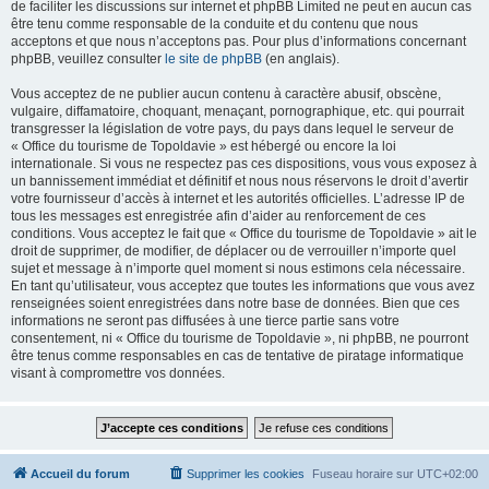
de faciliter les discussions sur internet et phpBB Limited ne peut en aucun cas
être tenu comme responsable de la conduite et du contenu que nous
acceptons et que nous n’acceptons pas. Pour plus d’informations concernant
phpBB, veuillez consulter
le site de phpBB
(en anglais).
Vous acceptez de ne publier aucun contenu à caractère abusif, obscène,
vulgaire, diffamatoire, choquant, menaçant, pornographique, etc. qui pourrait
transgresser la législation de votre pays, du pays dans lequel le serveur de
« Office du tourisme de Topoldavie » est hébergé ou encore la loi
internationale. Si vous ne respectez pas ces dispositions, vous vous exposez à
un bannissement immédiat et définitif et nous nous réservons le droit d’avertir
votre fournisseur d’accès à internet et les autorités officielles. L’adresse IP de
tous les messages est enregistrée afin d’aider au renforcement de ces
conditions. Vous acceptez le fait que « Office du tourisme de Topoldavie » ait le
droit de supprimer, de modifier, de déplacer ou de verrouiller n’importe quel
sujet et message à n’importe quel moment si nous estimons cela nécessaire.
En tant qu’utilisateur, vous acceptez que toutes les informations que vous avez
renseignées soient enregistrées dans notre base de données. Bien que ces
informations ne seront pas diffusées à une tierce partie sans votre
consentement, ni « Office du tourisme de Topoldavie », ni phpBB, ne pourront
être tenus comme responsables en cas de tentative de piratage informatique
visant à compromettre vos données.
Accueil du forum
Supprimer les cookies
Fuseau horaire sur
UTC+02:00