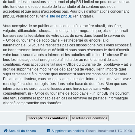
de faciliter les discussions sur internet et phpBB Limited ne peut en aucun cas
être tenu comme responsable de la conduite et du contenu que nous
acceptons et que nous n’acceptons pas. Pour plus d’informations concernant
phpBB, veuillez consulter
le site de phpBB
(en anglais).
Vous acceptez de ne publier aucun contenu à caractère abusif, obscène,
vulgaire, diffamatoire, choquant, menaçant, pornographique, etc. qui pourrait
transgresser la législation de votre pays, du pays dans lequel le serveur de
« Office du tourisme de Topoldavie » est hébergé ou encore la loi
internationale. Si vous ne respectez pas ces dispositions, vous vous exposez à
un bannissement immédiat et définitif et nous nous réservons le droit d’avertir
votre fournisseur d’accès à internet et les autorités officielles. L’adresse IP de
tous les messages est enregistrée afin d’aider au renforcement de ces
conditions. Vous acceptez le fait que « Office du tourisme de Topoldavie » ait le
droit de supprimer, de modifier, de déplacer ou de verrouiller n’importe quel
sujet et message à n’importe quel moment si nous estimons cela nécessaire.
En tant qu’utilisateur, vous acceptez que toutes les informations que vous avez
renseignées soient enregistrées dans notre base de données. Bien que ces
informations ne seront pas diffusées à une tierce partie sans votre
consentement, ni « Office du tourisme de Topoldavie », ni phpBB, ne pourront
être tenus comme responsables en cas de tentative de piratage informatique
visant à compromettre vos données.
Accueil du forum
Supprimer les cookies
Fuseau horaire sur
UTC+02:00