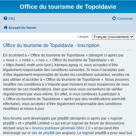
Office du tourisme de Topoldavie
FAQ
Connexion
Accueil du forum
Langue :
Office du tourisme de Topoldavie - Inscription
En accédant à « Office du tourisme de Topoldavie » (désigné ci-après par
« nous », « notre », « nos », « Office du tourisme de Topoldavie » et
« https://web1-math.univ-lyon1.fr/prepa-agreg »), vous acceptez d’être
légalement responsable des conditions suivantes. Si vous n’acceptez pas
d’être légalement responsable de toutes les conditions suivantes, veuillez ne
pas utiliser et accéder à « Office du tourisme de Topoldavie ». Nous pouvons
modifier ces conditions à n’importe quel moment et nous essaierons de vous
informer de ces modifications, bien que nous vous conseillons de vérifier
régulièrement par vous-même. En effet, si vous continuez à participer à
« Office du tourisme de Topoldavie » après que des modifications aient été
effectuées, vous acceptez d’être légalement responsable des conditions
modifiées et mises à jour.
Nos forums sont développés par phpBB (désignés ci-après par « logiciel
phpBB » et « phpBB Limited ») qui est un logiciel de forum de discussions
déclaré sous la «
licence publique générale GNU 2.0
» et qui peut être
téléchargé sur
le site de phpBB
(en anglais). Le logiciel phpBB a pour seul but