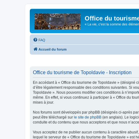
Office du tourism
« La vie, c'est la somme des éléments 
FAQ
Accueil du forum
Office du tourisme de Topoldavie - Inscription
En accédant à « Office du tourisme de Topoldavie » (désigné ci-
d’être légalement responsable des conditions suivantes. Si vous
Topoldavie ». Nous pouvons modifier ces conditions à n’import
même. En effet, si vous continuez à participer à « Office du t
mises à jour.
Nos forums sont développés par phpBB (désignés ci-après par «
peut être téléchargé sur
le site de phpBB
(en anglais). Le logic
conduite et du contenu que nous acceptons et que nous n’acce
Vous acceptez de ne publier aucun contenu à caractère abusif, 
lequel le serveur de « Office du tourisme de Topoldavie » est h