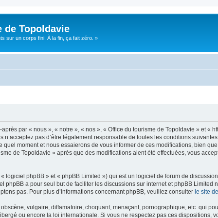
e de Topoldavie
sur un corps fini. À la fin, ça fait zéro. »
après par « nous », « notre », « nos », « Office du tourisme de Topoldavie » et « h
 n’acceptez pas d’être légalement responsable de toutes les conditions suivantes, v
e quel moment et nous essaierons de vous informer de ces modifications, bien que 
ourisme de Topoldavie » après que des modifications aient été effectuées, vous acce
 logiciel phpBB » et « phpBB Limited ») qui est un logiciel de forum de discussio
iel phpBB a pour seul but de faciliter les discussions sur internet et phpBB Limit
ptons pas. Pour plus d’informations concernant phpBB, veuillez consulter
le site 
obscène, vulgaire, diffamatoire, choquant, menaçant, pornographique, etc. qui pourr
ébergé ou encore la loi internationale. Si vous ne respectez pas ces dispositions, 