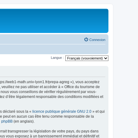
Connexion
Langue :
ttps://web1-math.univ-lyon1.fr/prepa-agreg »), vous acceptez
euillez ne pas utiliser et accéder à « Office du tourisme de
nous vous conseillons de vérifier régulièrement par vous-
ptez d’être légalement responsable des conditions modifiées et
ns déclaré sous la «
licence publique générale GNU 2.0
» et qui
ed ne peut en aucun cas être tenu comme responsable de la
de phpBB
(en anglais).
ait transgresser la législation de votre pays, du pays dans
vous vous exposez à un bannissement immédiat et définitif et