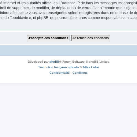
 à internet et les autorités officielles. L’adresse IP de tous les messages est enregi
e droit de supprimer, de modifier, de déplacer ou de verrouiller n’importe quel suje
es informations que vous avez renseignées soient enregistrées dans notre base de 
isme de Topoldavie », ni phpBB, ne pourront être tenus comme responsables en cas 
Développé par
phpBB
® Forum Software © phpBB Limited
Traduction française officielle
©
Miles Cellar
Confidentialité
|
Conditions