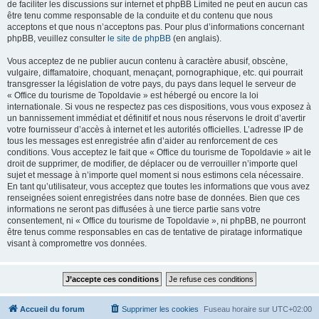
de faciliter les discussions sur internet et phpBB Limited ne peut en aucun cas
être tenu comme responsable de la conduite et du contenu que nous
acceptons et que nous n’acceptons pas. Pour plus d’informations concernant
phpBB, veuillez consulter
le site de phpBB
(en anglais).
Vous acceptez de ne publier aucun contenu à caractère abusif, obscène,
vulgaire, diffamatoire, choquant, menaçant, pornographique, etc. qui pourrait
transgresser la législation de votre pays, du pays dans lequel le serveur de
« Office du tourisme de Topoldavie » est hébergé ou encore la loi
internationale. Si vous ne respectez pas ces dispositions, vous vous exposez à
un bannissement immédiat et définitif et nous nous réservons le droit d’avertir
votre fournisseur d’accès à internet et les autorités officielles. L’adresse IP de
tous les messages est enregistrée afin d’aider au renforcement de ces
conditions. Vous acceptez le fait que « Office du tourisme de Topoldavie » ait le
droit de supprimer, de modifier, de déplacer ou de verrouiller n’importe quel
sujet et message à n’importe quel moment si nous estimons cela nécessaire.
En tant qu’utilisateur, vous acceptez que toutes les informations que vous avez
renseignées soient enregistrées dans notre base de données. Bien que ces
informations ne seront pas diffusées à une tierce partie sans votre
consentement, ni « Office du tourisme de Topoldavie », ni phpBB, ne pourront
être tenus comme responsables en cas de tentative de piratage informatique
visant à compromettre vos données.
Accueil du forum
Supprimer les cookies
Fuseau horaire sur
UTC+02:00