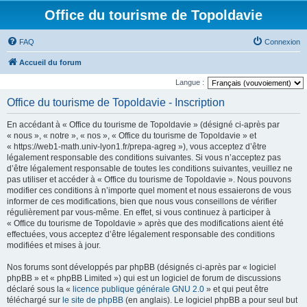
Office du tourisme de Topoldavie
FAQ
Connexion
Accueil du forum
Langue :
Office du tourisme de Topoldavie - Inscription
En accédant à « Office du tourisme de Topoldavie » (désigné ci-après par
« nous », « notre », « nos », « Office du tourisme de Topoldavie » et
« https://web1-math.univ-lyon1.fr/prepa-agreg »), vous acceptez d’être
légalement responsable des conditions suivantes. Si vous n’acceptez pas
d’être légalement responsable de toutes les conditions suivantes, veuillez ne
pas utiliser et accéder à « Office du tourisme de Topoldavie ». Nous pouvons
modifier ces conditions à n’importe quel moment et nous essaierons de vous
informer de ces modifications, bien que nous vous conseillons de vérifier
régulièrement par vous-même. En effet, si vous continuez à participer à
« Office du tourisme de Topoldavie » après que des modifications aient été
effectuées, vous acceptez d’être légalement responsable des conditions
modifiées et mises à jour.
Nos forums sont développés par phpBB (désignés ci-après par « logiciel
phpBB » et « phpBB Limited ») qui est un logiciel de forum de discussions
déclaré sous la «
licence publique générale GNU 2.0
» et qui peut être
téléchargé sur
le site de phpBB
(en anglais). Le logiciel phpBB a pour seul but