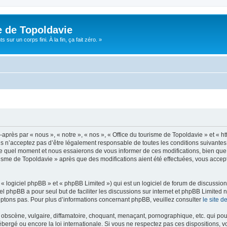
e de Topoldavie
sur un corps fini. À la fin, ça fait zéro. »
après par « nous », « notre », « nos », « Office du tourisme de Topoldavie » et « h
 n’acceptez pas d’être légalement responsable de toutes les conditions suivantes, v
e quel moment et nous essaierons de vous informer de ces modifications, bien que 
ourisme de Topoldavie » après que des modifications aient été effectuées, vous acce
 logiciel phpBB » et « phpBB Limited ») qui est un logiciel de forum de discussio
iel phpBB a pour seul but de faciliter les discussions sur internet et phpBB Limit
ptons pas. Pour plus d’informations concernant phpBB, veuillez consulter
le site 
obscène, vulgaire, diffamatoire, choquant, menaçant, pornographique, etc. qui pourr
ébergé ou encore la loi internationale. Si vous ne respectez pas ces dispositions, 