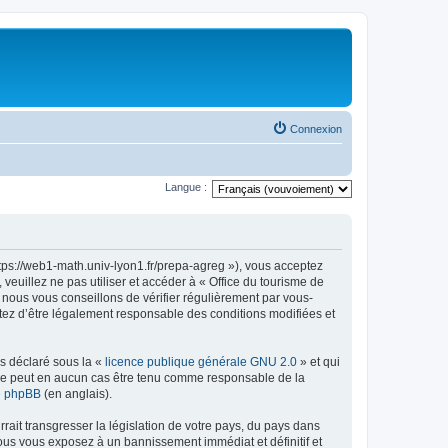
Connexion
Langue :
ttps://web1-math.univ-lyon1.fr/prepa-agreg »), vous acceptez
euillez ne pas utiliser et accéder à « Office du tourisme de
nous vous conseillons de vérifier régulièrement par vous-
ptez d’être légalement responsable des conditions modifiées et
ns déclaré sous la «
licence publique générale GNU 2.0
» et qui
ed ne peut en aucun cas être tenu comme responsable de la
de phpBB
(en anglais).
ait transgresser la législation de votre pays, du pays dans
vous vous exposez à un bannissement immédiat et définitif et