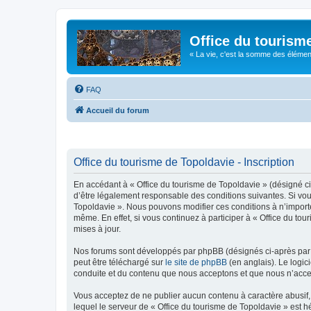
Office du tourism
« La vie, c'est la somme des éléments 
FAQ
Accueil du forum
Office du tourisme de Topoldavie - Inscription
En accédant à « Office du tourisme de Topoldavie » (désigné ci-
d’être légalement responsable des conditions suivantes. Si vous
Topoldavie ». Nous pouvons modifier ces conditions à n’import
même. En effet, si vous continuez à participer à « Office du t
mises à jour.
Nos forums sont développés par phpBB (désignés ci-après par «
peut être téléchargé sur
le site de phpBB
(en anglais). Le logic
conduite et du contenu que nous acceptons et que nous n’acce
Vous acceptez de ne publier aucun contenu à caractère abusif, 
lequel le serveur de « Office du tourisme de Topoldavie » est h