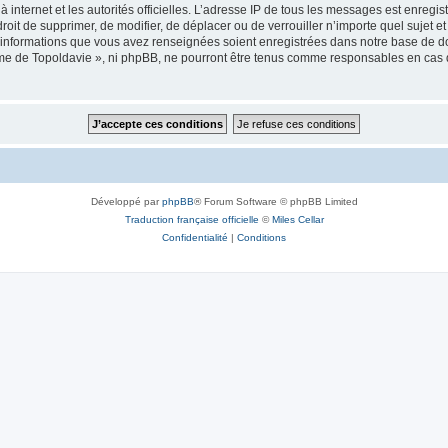
 à internet et les autorités officielles. L’adresse IP de tous les messages est enregi
e droit de supprimer, de modifier, de déplacer ou de verrouiller n’importe quel suje
es informations que vous avez renseignées soient enregistrées dans notre base de 
isme de Topoldavie », ni phpBB, ne pourront être tenus comme responsables en cas 
Développé par
phpBB
® Forum Software © phpBB Limited
Traduction française officielle
©
Miles Cellar
Confidentialité
|
Conditions