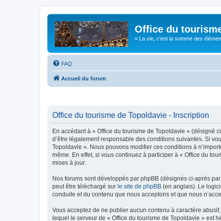
Office du tourism
« La vie, c'est la somme des éléments 
FAQ
Accueil du forum
Office du tourisme de Topoldavie - Inscription
En accédant à « Office du tourisme de Topoldavie » (désigné ci-
d’être légalement responsable des conditions suivantes. Si vous
Topoldavie ». Nous pouvons modifier ces conditions à n’import
même. En effet, si vous continuez à participer à « Office du t
mises à jour.
Nos forums sont développés par phpBB (désignés ci-après par «
peut être téléchargé sur
le site de phpBB
(en anglais). Le logic
conduite et du contenu que nous acceptons et que nous n’acce
Vous acceptez de ne publier aucun contenu à caractère abusif, 
lequel le serveur de « Office du tourisme de Topoldavie » est h