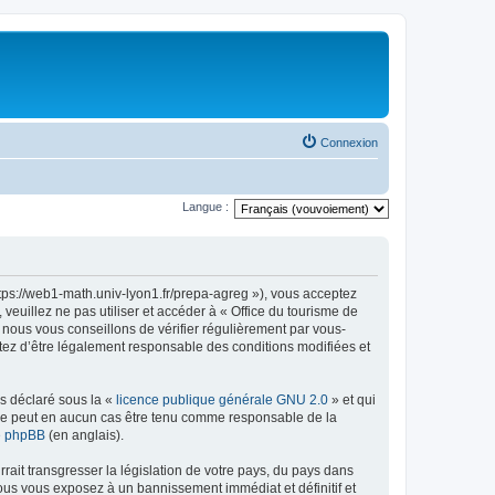
Connexion
Langue :
ttps://web1-math.univ-lyon1.fr/prepa-agreg »), vous acceptez
euillez ne pas utiliser et accéder à « Office du tourisme de
nous vous conseillons de vérifier régulièrement par vous-
ptez d’être légalement responsable des conditions modifiées et
ns déclaré sous la «
licence publique générale GNU 2.0
» et qui
ed ne peut en aucun cas être tenu comme responsable de la
de phpBB
(en anglais).
ait transgresser la législation de votre pays, du pays dans
vous vous exposez à un bannissement immédiat et définitif et