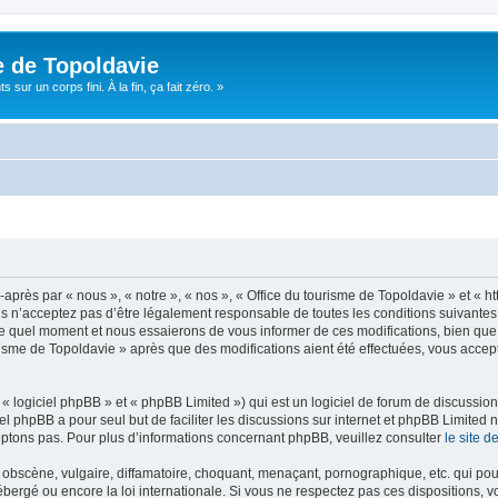
e de Topoldavie
sur un corps fini. À la fin, ça fait zéro. »
après par « nous », « notre », « nos », « Office du tourisme de Topoldavie » et « h
 n’acceptez pas d’être légalement responsable de toutes les conditions suivantes, v
e quel moment et nous essaierons de vous informer de ces modifications, bien que 
ourisme de Topoldavie » après que des modifications aient été effectuées, vous acce
 logiciel phpBB » et « phpBB Limited ») qui est un logiciel de forum de discussio
iel phpBB a pour seul but de faciliter les discussions sur internet et phpBB Limit
ptons pas. Pour plus d’informations concernant phpBB, veuillez consulter
le site 
obscène, vulgaire, diffamatoire, choquant, menaçant, pornographique, etc. qui pourr
ébergé ou encore la loi internationale. Si vous ne respectez pas ces dispositions, 