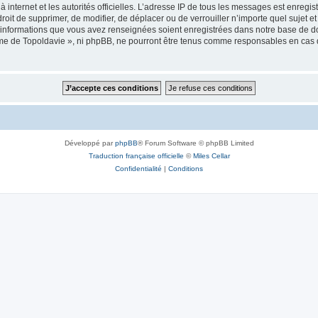
 à internet et les autorités officielles. L’adresse IP de tous les messages est enregi
e droit de supprimer, de modifier, de déplacer ou de verrouiller n’importe quel suje
es informations que vous avez renseignées soient enregistrées dans notre base de 
isme de Topoldavie », ni phpBB, ne pourront être tenus comme responsables en cas 
Développé par
phpBB
® Forum Software © phpBB Limited
Traduction française officielle
©
Miles Cellar
Confidentialité
|
Conditions