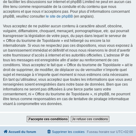
de faciliter les discussions sur internet et phpBB Limited ne peut en aucun cas
être tenu comme responsable de la conduite et du contenu que nous
acceptons et que nous n’acceptons pas. Pour plus d’informations concernant
phpBB, veuillez consulter
le site de phpBB
(en anglais).
Vous acceptez de ne publier aucun contenu à caractère abusif, obscène,
vulgaire, diffamatoire, choquant, menaçant, pornographique, etc. qui pourrait
transgresser la législation de votre pays, du pays dans lequel le serveur de
« Office du tourisme de Topoldavie » est hébergé ou encore la loi
internationale. Si vous ne respectez pas ces dispositions, vous vous exposez à
un bannissement immédiat et définitif et nous nous réservons le droit d’avertir
votre fournisseur d’accès à internet et les autorités officielles. L’adresse IP de
tous les messages est enregistrée afin d’aider au renforcement de ces
conditions. Vous acceptez le fait que « Office du tourisme de Topoldavie » ait le
droit de supprimer, de modifier, de déplacer ou de verrouiller n’importe quel
sujet et message à n’importe quel moment si nous estimons cela nécessaire.
En tant qu’utilisateur, vous acceptez que toutes les informations que vous avez
renseignées soient enregistrées dans notre base de données. Bien que ces
informations ne seront pas diffusées à une tierce partie sans votre
consentement, ni « Office du tourisme de Topoldavie », ni phpBB, ne pourront
être tenus comme responsables en cas de tentative de piratage informatique
visant à compromettre vos données.
Accueil du forum
Supprimer les cookies
Fuseau horaire sur
UTC+02:00