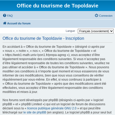
Office du tourisme de Topoldavie
FAQ
Connexion
Accueil du forum
Langue :
Office du tourisme de Topoldavie - Inscription
En accédant à « Office du tourisme de Topoldavie » (désigné ci-après par
« nous », « notre », « nos », « Office du tourisme de Topoldavie » et
« https://web1-math.univ-lyon1.fr/prepa-agreg »), vous acceptez d’être
légalement responsable des conditions suivantes. Si vous n’acceptez pas
d’être légalement responsable de toutes les conditions suivantes, veuillez ne
pas utiliser et accéder à « Office du tourisme de Topoldavie ». Nous pouvons
modifier ces conditions à n’importe quel moment et nous essaierons de vous
informer de ces modifications, bien que nous vous conseillons de vérifier
régulièrement par vous-même. En effet, si vous continuez à participer à
« Office du tourisme de Topoldavie » après que des modifications aient été
effectuées, vous acceptez d’être légalement responsable des conditions
modifiées et mises à jour.
Nos forums sont développés par phpBB (désignés ci-après par « logiciel
phpBB » et « phpBB Limited ») qui est un logiciel de forum de discussions
déclaré sous la «
licence publique générale GNU 2.0
» et qui peut être
téléchargé sur
le site de phpBB
(en anglais). Le logiciel phpBB a pour seul but