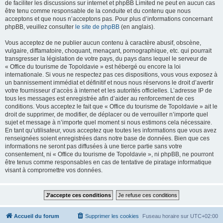
de faciliter les discussions sur internet et phpBB Limited ne peut en aucun cas
être tenu comme responsable de la conduite et du contenu que nous
acceptons et que nous n’acceptons pas. Pour plus d’informations concernant
phpBB, veuillez consulter
le site de phpBB
(en anglais).
Vous acceptez de ne publier aucun contenu à caractère abusif, obscène,
vulgaire, diffamatoire, choquant, menaçant, pornographique, etc. qui pourrait
transgresser la législation de votre pays, du pays dans lequel le serveur de
« Office du tourisme de Topoldavie » est hébergé ou encore la loi
internationale. Si vous ne respectez pas ces dispositions, vous vous exposez à
un bannissement immédiat et définitif et nous nous réservons le droit d’avertir
votre fournisseur d’accès à internet et les autorités officielles. L’adresse IP de
tous les messages est enregistrée afin d’aider au renforcement de ces
conditions. Vous acceptez le fait que « Office du tourisme de Topoldavie » ait le
droit de supprimer, de modifier, de déplacer ou de verrouiller n’importe quel
sujet et message à n’importe quel moment si nous estimons cela nécessaire.
En tant qu’utilisateur, vous acceptez que toutes les informations que vous avez
renseignées soient enregistrées dans notre base de données. Bien que ces
informations ne seront pas diffusées à une tierce partie sans votre
consentement, ni « Office du tourisme de Topoldavie », ni phpBB, ne pourront
être tenus comme responsables en cas de tentative de piratage informatique
visant à compromettre vos données.
Accueil du forum
Supprimer les cookies
Fuseau horaire sur
UTC+02:00