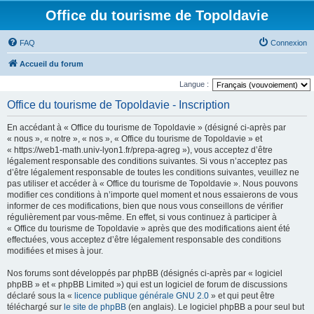
Office du tourisme de Topoldavie
FAQ
Connexion
Accueil du forum
Langue :
Office du tourisme de Topoldavie - Inscription
En accédant à « Office du tourisme de Topoldavie » (désigné ci-après par
« nous », « notre », « nos », « Office du tourisme de Topoldavie » et
« https://web1-math.univ-lyon1.fr/prepa-agreg »), vous acceptez d’être
légalement responsable des conditions suivantes. Si vous n’acceptez pas
d’être légalement responsable de toutes les conditions suivantes, veuillez ne
pas utiliser et accéder à « Office du tourisme de Topoldavie ». Nous pouvons
modifier ces conditions à n’importe quel moment et nous essaierons de vous
informer de ces modifications, bien que nous vous conseillons de vérifier
régulièrement par vous-même. En effet, si vous continuez à participer à
« Office du tourisme de Topoldavie » après que des modifications aient été
effectuées, vous acceptez d’être légalement responsable des conditions
modifiées et mises à jour.
Nos forums sont développés par phpBB (désignés ci-après par « logiciel
phpBB » et « phpBB Limited ») qui est un logiciel de forum de discussions
déclaré sous la «
licence publique générale GNU 2.0
» et qui peut être
téléchargé sur
le site de phpBB
(en anglais). Le logiciel phpBB a pour seul but