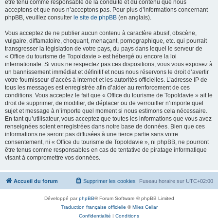
être tenu comme responsable de la conduite et du contenu que nous
acceptons et que nous n’acceptons pas. Pour plus d’informations concernant
phpBB, veuillez consulter
le site de phpBB
(en anglais).
Vous acceptez de ne publier aucun contenu à caractère abusif, obscène,
vulgaire, diffamatoire, choquant, menaçant, pornographique, etc. qui pourrait
transgresser la législation de votre pays, du pays dans lequel le serveur de
« Office du tourisme de Topoldavie » est hébergé ou encore la loi
internationale. Si vous ne respectez pas ces dispositions, vous vous exposez à
un bannissement immédiat et définitif et nous nous réservons le droit d’avertir
votre fournisseur d’accès à internet et les autorités officielles. L’adresse IP de
tous les messages est enregistrée afin d’aider au renforcement de ces
conditions. Vous acceptez le fait que « Office du tourisme de Topoldavie » ait le
droit de supprimer, de modifier, de déplacer ou de verrouiller n’importe quel
sujet et message à n’importe quel moment si nous estimons cela nécessaire.
En tant qu’utilisateur, vous acceptez que toutes les informations que vous avez
renseignées soient enregistrées dans notre base de données. Bien que ces
informations ne seront pas diffusées à une tierce partie sans votre
consentement, ni « Office du tourisme de Topoldavie », ni phpBB, ne pourront
être tenus comme responsables en cas de tentative de piratage informatique
visant à compromettre vos données.
Accueil du forum
Supprimer les cookies
Fuseau horaire sur
UTC+02:00
Développé par
phpBB
® Forum Software © phpBB Limited
Traduction française officielle
©
Miles Cellar
Confidentialité
|
Conditions