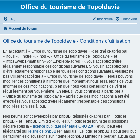
Office du tourisme de Topoldavie
FAQ
Inscription
Connexion
Accueil du forum
Office du tourisme de Topoldavie - Conditions d’utilisation
En accédant à « Office du tourisme de Topoldavie » (désigné ci-après par
« nous », « notre », « nos », « Office du tourisme de Topoldavie » et
« https://web1-math.univ-lyon1.fr/prepa-agreg »), vous acceptez d’être
légalement responsable des conditions suivantes. Si vous n’acceptez pas
d’être légalement responsable de toutes les conditions suivantes, veuillez ne
pas utiliser et accéder à « Office du tourisme de Topoldavie ». Nous pouvons
modifier ces conditions à n’importe quel moment et nous essaierons de vous
informer de ces modifications, bien que nous vous conseillons de vérifier
régulièrement par vous-même. En effet, si vous continuez à participer à
« Office du tourisme de Topoldavie » après que des modifications aient été
effectuées, vous acceptez d’être légalement responsable des conditions
modifiées et mises à jour.
Nos forums sont développés par phpBB (désignés ci-après par « logiciel
phpBB » et « phpBB Limited ») qui est un logiciel de forum de discussions
déclaré sous la «
licence publique générale GNU 2.0
» et qui peut être
téléchargé sur
le site de phpBB
(en anglais). Le logiciel phpBB a pour seul but
de faciliter les discussions sur internet et phpBB Limited ne peut en aucun cas