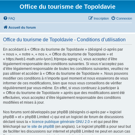
Office du tourisme de Topoldavie
FAQ
Inscription
Connexion
Accueil du forum
Office du tourisme de Topoldavie - Conditions d’utilisation
En accédant à « Office du tourisme de Topoldavie » (désigné ci-après par
« nous », « notre », « nos », « Office du tourisme de Topoldavie » et
« https://web1-math.univ-lyon1.fr/prepa-agreg »), vous acceptez d’être
légalement responsable des conditions suivantes. Si vous n’acceptez pas
d’être légalement responsable de toutes les conditions suivantes, veuillez ne
pas utiliser et accéder à « Office du tourisme de Topoldavie ». Nous pouvons
modifier ces conditions à n’importe quel moment et nous essaierons de vous
informer de ces modifications, bien que nous vous conseillons de vérifier
régulièrement par vous-même. En effet, si vous continuez à participer à
« Office du tourisme de Topoldavie » après que des modifications aient été
effectuées, vous acceptez d’être légalement responsable des conditions
modifiées et mises à jour.
Nos forums sont développés par phpBB (désignés ci-après par « logiciel
phpBB » et « phpBB Limited ») qui est un logiciel de forum de discussions
déclaré sous la «
licence publique générale GNU 2.0
» et qui peut être
téléchargé sur
le site de phpBB
(en anglais). Le logiciel phpBB a pour seul but
de faciliter les discussions sur internet et phpBB Limited ne peut en aucun cas