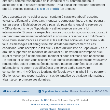
être tenu comme responsable de la conduite et du contenu que nous
acceptons et que nous n’acceptons pas. Pour plus d’informations concernant
phpBB, veuillez consulter
le site de phpBB
(en anglais).
Vous acceptez de ne publier aucun contenu à caractère abusif, obscène,
vulgaire, diffamatoire, choquant, menaçant, pornographique, etc. qui pourrait
transgresser la législation de votre pays, du pays dans lequel le serveur de
« Office du tourisme de Topoldavie » est hébergé ou encore la loi
internationale. Si vous ne respectez pas ces dispositions, vous vous exposez à
un bannissement immédiat et définitif et nous nous réservons le droit d’avertir
votre fournisseur d’accès à internet et les autorités officielles. L’adresse IP de
tous les messages est enregistrée afin d’aider au renforcement de ces
conditions. Vous acceptez le fait que « Office du tourisme de Topoldavie » ait le
droit de supprimer, de modifier, de déplacer ou de verrouiller n’importe quel
sujet et message à n’importe quel moment si nous estimons cela nécessaire.
En tant qu’utilisateur, vous acceptez que toutes les informations que vous avez
renseignées soient enregistrées dans notre base de données. Bien que ces
informations ne seront pas diffusées à une tierce partie sans votre
consentement, ni « Office du tourisme de Topoldavie », ni phpBB, ne pourront
être tenus comme responsables en cas de tentative de piratage informatique
visant à compromettre vos données.
Accueil du forum
Supprimer les cookies
Fuseau horaire sur
UTC+02:00
Développé par
phpBB
® Forum Software © phpBB Limited
Traduction française officielle
©
Miles Cellar
Confidentialité
|
Conditions