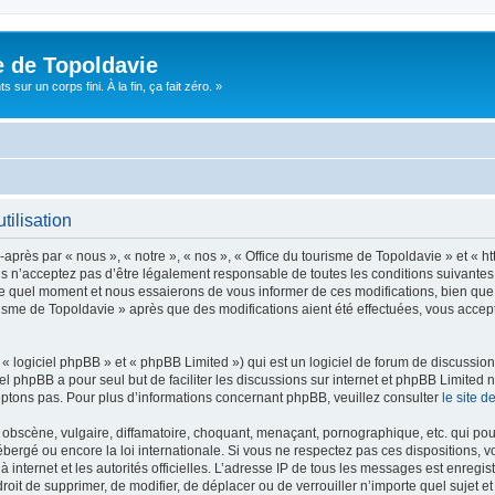
e de Topoldavie
sur un corps fini. À la fin, ça fait zéro. »
tilisation
après par « nous », « notre », « nos », « Office du tourisme de Topoldavie » et « h
 n’acceptez pas d’être légalement responsable de toutes les conditions suivantes, v
e quel moment et nous essaierons de vous informer de ces modifications, bien que 
ourisme de Topoldavie » après que des modifications aient été effectuées, vous acce
 logiciel phpBB » et « phpBB Limited ») qui est un logiciel de forum de discussio
iel phpBB a pour seul but de faciliter les discussions sur internet et phpBB Limit
ptons pas. Pour plus d’informations concernant phpBB, veuillez consulter
le site 
obscène, vulgaire, diffamatoire, choquant, menaçant, pornographique, etc. qui pourr
ébergé ou encore la loi internationale. Si vous ne respectez pas ces dispositions, 
 à internet et les autorités officielles. L’adresse IP de tous les messages est enregi
e droit de supprimer, de modifier, de déplacer ou de verrouiller n’importe quel suje