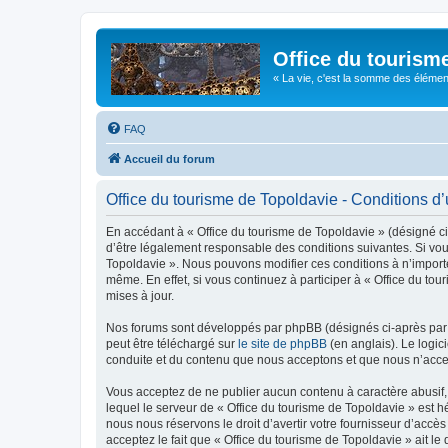
Office du tourism
« La vie, c'est la somme des éléments 
FAQ
Accueil du forum
Office du tourisme de Topoldavie - Conditions d’u
En accédant à « Office du tourisme de Topoldavie » (désigné ci-
d’être légalement responsable des conditions suivantes. Si vous
Topoldavie ». Nous pouvons modifier ces conditions à n’import
même. En effet, si vous continuez à participer à « Office du t
mises à jour.
Nos forums sont développés par phpBB (désignés ci-après par «
peut être téléchargé sur
le site de phpBB
(en anglais). Le logic
conduite et du contenu que nous acceptons et que nous n’acce
Vous acceptez de ne publier aucun contenu à caractère abusif, 
lequel le serveur de « Office du tourisme de Topoldavie » est h
nous nous réservons le droit d’avertir votre fournisseur d’accès
acceptez le fait que « Office du tourisme de Topoldavie » ait l