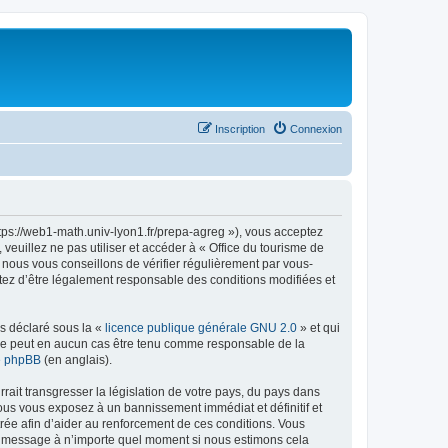
Inscription
Connexion
ttps://web1-math.univ-lyon1.fr/prepa-agreg »), vous acceptez
euillez ne pas utiliser et accéder à « Office du tourisme de
nous vous conseillons de vérifier régulièrement par vous-
ptez d’être légalement responsable des conditions modifiées et
ns déclaré sous la «
licence publique générale GNU 2.0
» et qui
ed ne peut en aucun cas être tenu comme responsable de la
de phpBB
(en anglais).
ait transgresser la législation de votre pays, du pays dans
vous vous exposez à un bannissement immédiat et définitif et
strée afin d’aider au renforcement de ces conditions. Vous
t et message à n’importe quel moment si nous estimons cela