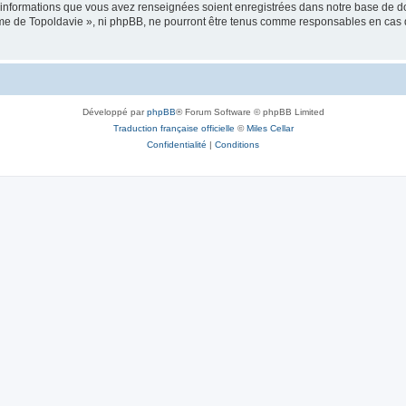
es informations que vous avez renseignées soient enregistrées dans notre base de 
isme de Topoldavie », ni phpBB, ne pourront être tenus comme responsables en cas 
Développé par
phpBB
® Forum Software © phpBB Limited
Traduction française officielle
©
Miles Cellar
Confidentialité
|
Conditions