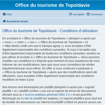
Office du tourisme de Topoldavie
FAQ
Inscription
Connexion
Accueil du forum
Office du tourisme de Topoldavie - Conditions d’utilisation
En accédant à « Office du tourisme de Topoldavie » (désigné ci-après par
« nous », « notre », « nos », « Office du tourisme de Topoldavie » et
« https://web1-math.univ-lyon1.fr/prepa-agreg »), vous acceptez d’être
légalement responsable des conditions suivantes. Si vous n’acceptez pas
d’être légalement responsable de toutes les conditions suivantes, veuillez ne
pas utiliser et accéder à « Office du tourisme de Topoldavie ». Nous pouvons
modifier ces conditions à n’importe quel moment et nous essaierons de vous
informer de ces modifications, bien que nous vous conseillons de vérifier
régulièrement par vous-même. En effet, si vous continuez à participer à
« Office du tourisme de Topoldavie » après que des modifications aient été
effectuées, vous acceptez d’être légalement responsable des conditions
modifiées et mises à jour.
Nos forums sont développés par phpBB (désignés ci-après par « logiciel
phpBB » et « phpBB Limited ») qui est un logiciel de forum de discussions
déclaré sous la «
licence publique générale GNU 2.0
» et qui peut être
téléchargé sur
le site de phpBB
(en anglais). Le logiciel phpBB a pour seul but
de faciliter les discussions sur internet et phpBB Limited ne peut en aucun cas