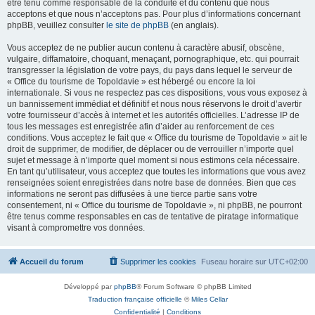
être tenu comme responsable de la conduite et du contenu que nous
acceptons et que nous n’acceptons pas. Pour plus d’informations concernant
phpBB, veuillez consulter
le site de phpBB
(en anglais).
Vous acceptez de ne publier aucun contenu à caractère abusif, obscène,
vulgaire, diffamatoire, choquant, menaçant, pornographique, etc. qui pourrait
transgresser la législation de votre pays, du pays dans lequel le serveur de
« Office du tourisme de Topoldavie » est hébergé ou encore la loi
internationale. Si vous ne respectez pas ces dispositions, vous vous exposez à
un bannissement immédiat et définitif et nous nous réservons le droit d’avertir
votre fournisseur d’accès à internet et les autorités officielles. L’adresse IP de
tous les messages est enregistrée afin d’aider au renforcement de ces
conditions. Vous acceptez le fait que « Office du tourisme de Topoldavie » ait le
droit de supprimer, de modifier, de déplacer ou de verrouiller n’importe quel
sujet et message à n’importe quel moment si nous estimons cela nécessaire.
En tant qu’utilisateur, vous acceptez que toutes les informations que vous avez
renseignées soient enregistrées dans notre base de données. Bien que ces
informations ne seront pas diffusées à une tierce partie sans votre
consentement, ni « Office du tourisme de Topoldavie », ni phpBB, ne pourront
être tenus comme responsables en cas de tentative de piratage informatique
visant à compromettre vos données.
Accueil du forum
Supprimer les cookies
Fuseau horaire sur
UTC+02:00
Développé par
phpBB
® Forum Software © phpBB Limited
Traduction française officielle
©
Miles Cellar
Confidentialité
|
Conditions