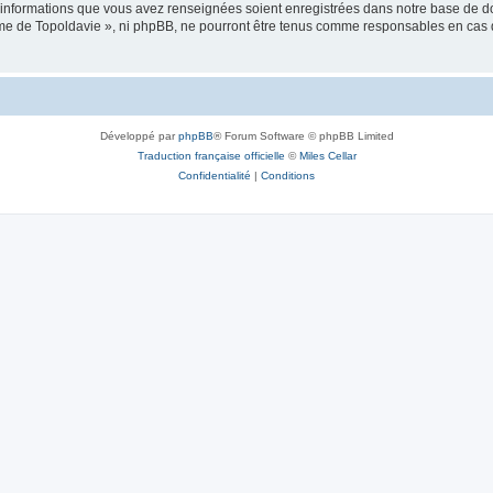
es informations que vous avez renseignées soient enregistrées dans notre base de 
isme de Topoldavie », ni phpBB, ne pourront être tenus comme responsables en cas 
Développé par
phpBB
® Forum Software © phpBB Limited
Traduction française officielle
©
Miles Cellar
Confidentialité
|
Conditions