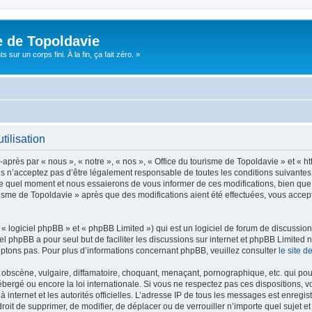
e de Topoldavie
sur un corps fini. À la fin, ça fait zéro. »
tilisation
après par « nous », « notre », « nos », « Office du tourisme de Topoldavie » et « h
 n’acceptez pas d’être légalement responsable de toutes les conditions suivantes, v
e quel moment et nous essaierons de vous informer de ces modifications, bien que 
ourisme de Topoldavie » après que des modifications aient été effectuées, vous acce
 logiciel phpBB » et « phpBB Limited ») qui est un logiciel de forum de discussio
iel phpBB a pour seul but de faciliter les discussions sur internet et phpBB Limit
ptons pas. Pour plus d’informations concernant phpBB, veuillez consulter
le site 
obscène, vulgaire, diffamatoire, choquant, menaçant, pornographique, etc. qui pourr
ébergé ou encore la loi internationale. Si vous ne respectez pas ces dispositions, 
 à internet et les autorités officielles. L’adresse IP de tous les messages est enregi
e droit de supprimer, de modifier, de déplacer ou de verrouiller n’importe quel suje