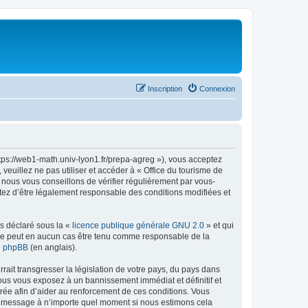
Inscription
Connexion
ttps://web1-math.univ-lyon1.fr/prepa-agreg »), vous acceptez
euillez ne pas utiliser et accéder à « Office du tourisme de
nous vous conseillons de vérifier régulièrement par vous-
ptez d’être légalement responsable des conditions modifiées et
ns déclaré sous la «
licence publique générale GNU 2.0
» et qui
ed ne peut en aucun cas être tenu comme responsable de la
de phpBB
(en anglais).
ait transgresser la législation de votre pays, du pays dans
vous vous exposez à un bannissement immédiat et définitif et
strée afin d’aider au renforcement de ces conditions. Vous
t et message à n’importe quel moment si nous estimons cela