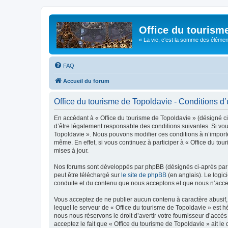
Office du tourism
« La vie, c'est la somme des éléments 
FAQ
Accueil du forum
Office du tourisme de Topoldavie - Conditions d’u
En accédant à « Office du tourisme de Topoldavie » (désigné ci-
d’être légalement responsable des conditions suivantes. Si vous
Topoldavie ». Nous pouvons modifier ces conditions à n’import
même. En effet, si vous continuez à participer à « Office du t
mises à jour.
Nos forums sont développés par phpBB (désignés ci-après par «
peut être téléchargé sur
le site de phpBB
(en anglais). Le logic
conduite et du contenu que nous acceptons et que nous n’acce
Vous acceptez de ne publier aucun contenu à caractère abusif, 
lequel le serveur de « Office du tourisme de Topoldavie » est h
nous nous réservons le droit d’avertir votre fournisseur d’accès
acceptez le fait que « Office du tourisme de Topoldavie » ait l