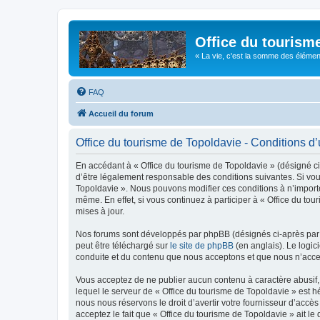
Office du tourism
« La vie, c'est la somme des éléments 
FAQ
Accueil du forum
Office du tourisme de Topoldavie - Conditions d’u
En accédant à « Office du tourisme de Topoldavie » (désigné ci-
d’être légalement responsable des conditions suivantes. Si vous
Topoldavie ». Nous pouvons modifier ces conditions à n’import
même. En effet, si vous continuez à participer à « Office du t
mises à jour.
Nos forums sont développés par phpBB (désignés ci-après par «
peut être téléchargé sur
le site de phpBB
(en anglais). Le logic
conduite et du contenu que nous acceptons et que nous n’acce
Vous acceptez de ne publier aucun contenu à caractère abusif, 
lequel le serveur de « Office du tourisme de Topoldavie » est h
nous nous réservons le droit d’avertir votre fournisseur d’accès
acceptez le fait que « Office du tourisme de Topoldavie » ait l