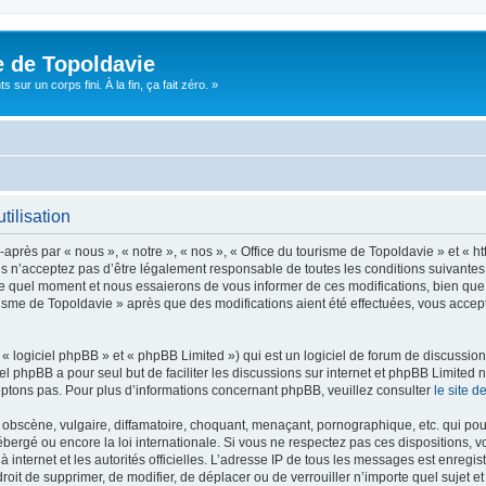
e de Topoldavie
sur un corps fini. À la fin, ça fait zéro. »
tilisation
après par « nous », « notre », « nos », « Office du tourisme de Topoldavie » et « h
 n’acceptez pas d’être légalement responsable de toutes les conditions suivantes, v
e quel moment et nous essaierons de vous informer de ces modifications, bien que 
ourisme de Topoldavie » après que des modifications aient été effectuées, vous acce
 logiciel phpBB » et « phpBB Limited ») qui est un logiciel de forum de discussio
iel phpBB a pour seul but de faciliter les discussions sur internet et phpBB Limit
ptons pas. Pour plus d’informations concernant phpBB, veuillez consulter
le site 
obscène, vulgaire, diffamatoire, choquant, menaçant, pornographique, etc. qui pourr
ébergé ou encore la loi internationale. Si vous ne respectez pas ces dispositions, 
 à internet et les autorités officielles. L’adresse IP de tous les messages est enregi
e droit de supprimer, de modifier, de déplacer ou de verrouiller n’importe quel suje