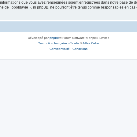
es informations que vous avez renseignées soient enregistrées dans notre base de 
isme de Topoldavie », ni phpBB, ne pourront être tenus comme responsables en cas 
Développé par
phpBB
® Forum Software © phpBB Limited
Traduction française officielle
©
Miles Cellar
Confidentialité
|
Conditions