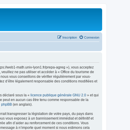
Inscription
Connexion
ttps://web1-math.univ-lyon1.fr/prepa-agreg »), vous acceptez
euillez ne pas utiliser et accéder à « Office du tourisme de
nous vous conseillons de vérifier régulièrement par vous-
ptez d’être légalement responsable des conditions modifiées et
ns déclaré sous la «
licence publique générale GNU 2.0
» et qui
ed ne peut en aucun cas être tenu comme responsable de la
de phpBB
(en anglais).
ait transgresser la législation de votre pays, du pays dans
vous vous exposez à un bannissement immédiat et définitif et
strée afin d’aider au renforcement de ces conditions. Vous
t et message à n’importe quel moment si nous estimons cela