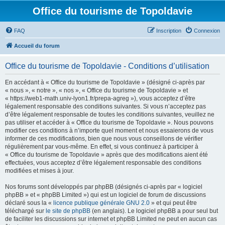
Office du tourisme de Topoldavie
FAQ
Inscription
Connexion
Accueil du forum
Office du tourisme de Topoldavie - Conditions d’utilisation
En accédant à « Office du tourisme de Topoldavie » (désigné ci-après par
« nous », « notre », « nos », « Office du tourisme de Topoldavie » et
« https://web1-math.univ-lyon1.fr/prepa-agreg »), vous acceptez d’être
légalement responsable des conditions suivantes. Si vous n’acceptez pas
d’être légalement responsable de toutes les conditions suivantes, veuillez ne
pas utiliser et accéder à « Office du tourisme de Topoldavie ». Nous pouvons
modifier ces conditions à n’importe quel moment et nous essaierons de vous
informer de ces modifications, bien que nous vous conseillons de vérifier
régulièrement par vous-même. En effet, si vous continuez à participer à
« Office du tourisme de Topoldavie » après que des modifications aient été
effectuées, vous acceptez d’être légalement responsable des conditions
modifiées et mises à jour.
Nos forums sont développés par phpBB (désignés ci-après par « logiciel
phpBB » et « phpBB Limited ») qui est un logiciel de forum de discussions
déclaré sous la «
licence publique générale GNU 2.0
» et qui peut être
téléchargé sur
le site de phpBB
(en anglais). Le logiciel phpBB a pour seul but
de faciliter les discussions sur internet et phpBB Limited ne peut en aucun cas