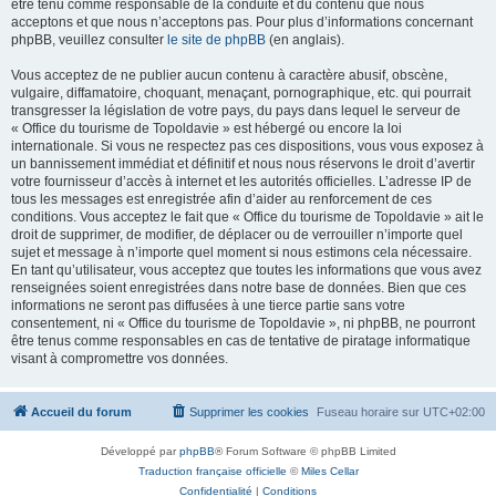
être tenu comme responsable de la conduite et du contenu que nous
acceptons et que nous n’acceptons pas. Pour plus d’informations concernant
phpBB, veuillez consulter
le site de phpBB
(en anglais).
Vous acceptez de ne publier aucun contenu à caractère abusif, obscène,
vulgaire, diffamatoire, choquant, menaçant, pornographique, etc. qui pourrait
transgresser la législation de votre pays, du pays dans lequel le serveur de
« Office du tourisme de Topoldavie » est hébergé ou encore la loi
internationale. Si vous ne respectez pas ces dispositions, vous vous exposez à
un bannissement immédiat et définitif et nous nous réservons le droit d’avertir
votre fournisseur d’accès à internet et les autorités officielles. L’adresse IP de
tous les messages est enregistrée afin d’aider au renforcement de ces
conditions. Vous acceptez le fait que « Office du tourisme de Topoldavie » ait le
droit de supprimer, de modifier, de déplacer ou de verrouiller n’importe quel
sujet et message à n’importe quel moment si nous estimons cela nécessaire.
En tant qu’utilisateur, vous acceptez que toutes les informations que vous avez
renseignées soient enregistrées dans notre base de données. Bien que ces
informations ne seront pas diffusées à une tierce partie sans votre
consentement, ni « Office du tourisme de Topoldavie », ni phpBB, ne pourront
être tenus comme responsables en cas de tentative de piratage informatique
visant à compromettre vos données.
Accueil du forum
Supprimer les cookies
Fuseau horaire sur
UTC+02:00
Développé par
phpBB
® Forum Software © phpBB Limited
Traduction française officielle
©
Miles Cellar
Confidentialité
|
Conditions