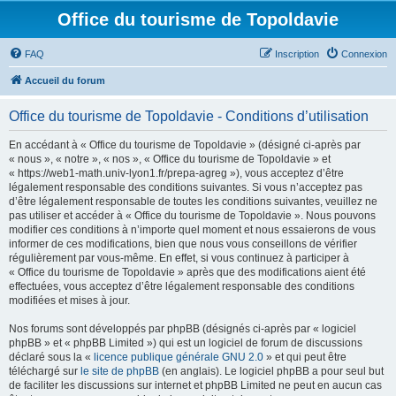
Office du tourisme de Topoldavie
FAQ
Inscription
Connexion
Accueil du forum
Office du tourisme de Topoldavie - Conditions d’utilisation
En accédant à « Office du tourisme de Topoldavie » (désigné ci-après par
« nous », « notre », « nos », « Office du tourisme de Topoldavie » et
« https://web1-math.univ-lyon1.fr/prepa-agreg »), vous acceptez d’être
légalement responsable des conditions suivantes. Si vous n’acceptez pas
d’être légalement responsable de toutes les conditions suivantes, veuillez ne
pas utiliser et accéder à « Office du tourisme de Topoldavie ». Nous pouvons
modifier ces conditions à n’importe quel moment et nous essaierons de vous
informer de ces modifications, bien que nous vous conseillons de vérifier
régulièrement par vous-même. En effet, si vous continuez à participer à
« Office du tourisme de Topoldavie » après que des modifications aient été
effectuées, vous acceptez d’être légalement responsable des conditions
modifiées et mises à jour.
Nos forums sont développés par phpBB (désignés ci-après par « logiciel
phpBB » et « phpBB Limited ») qui est un logiciel de forum de discussions
déclaré sous la «
licence publique générale GNU 2.0
» et qui peut être
téléchargé sur
le site de phpBB
(en anglais). Le logiciel phpBB a pour seul but
de faciliter les discussions sur internet et phpBB Limited ne peut en aucun cas