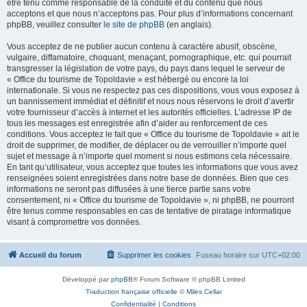
être tenu comme responsable de la conduite et du contenu que nous
acceptons et que nous n’acceptons pas. Pour plus d’informations concernant
phpBB, veuillez consulter
le site de phpBB
(en anglais).
Vous acceptez de ne publier aucun contenu à caractère abusif, obscène,
vulgaire, diffamatoire, choquant, menaçant, pornographique, etc. qui pourrait
transgresser la législation de votre pays, du pays dans lequel le serveur de
« Office du tourisme de Topoldavie » est hébergé ou encore la loi
internationale. Si vous ne respectez pas ces dispositions, vous vous exposez à
un bannissement immédiat et définitif et nous nous réservons le droit d’avertir
votre fournisseur d’accès à internet et les autorités officielles. L’adresse IP de
tous les messages est enregistrée afin d’aider au renforcement de ces
conditions. Vous acceptez le fait que « Office du tourisme de Topoldavie » ait le
droit de supprimer, de modifier, de déplacer ou de verrouiller n’importe quel
sujet et message à n’importe quel moment si nous estimons cela nécessaire.
En tant qu’utilisateur, vous acceptez que toutes les informations que vous avez
renseignées soient enregistrées dans notre base de données. Bien que ces
informations ne seront pas diffusées à une tierce partie sans votre
consentement, ni « Office du tourisme de Topoldavie », ni phpBB, ne pourront
être tenus comme responsables en cas de tentative de piratage informatique
visant à compromettre vos données.
Accueil du forum
Supprimer les cookies
Fuseau horaire sur
UTC+02:00
Développé par
phpBB
® Forum Software © phpBB Limited
Traduction française officielle
©
Miles Cellar
Confidentialité
|
Conditions