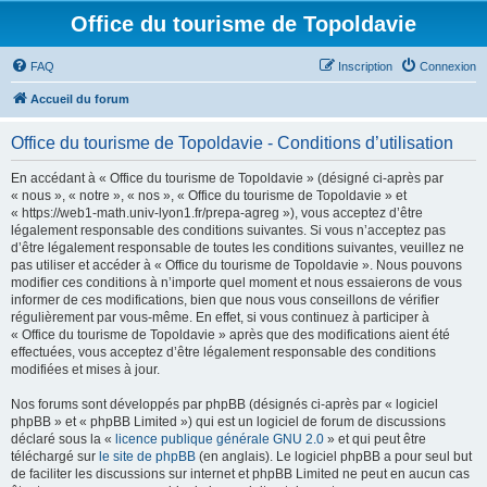
Office du tourisme de Topoldavie
FAQ
Inscription
Connexion
Accueil du forum
Office du tourisme de Topoldavie - Conditions d’utilisation
En accédant à « Office du tourisme de Topoldavie » (désigné ci-après par
« nous », « notre », « nos », « Office du tourisme de Topoldavie » et
« https://web1-math.univ-lyon1.fr/prepa-agreg »), vous acceptez d’être
légalement responsable des conditions suivantes. Si vous n’acceptez pas
d’être légalement responsable de toutes les conditions suivantes, veuillez ne
pas utiliser et accéder à « Office du tourisme de Topoldavie ». Nous pouvons
modifier ces conditions à n’importe quel moment et nous essaierons de vous
informer de ces modifications, bien que nous vous conseillons de vérifier
régulièrement par vous-même. En effet, si vous continuez à participer à
« Office du tourisme de Topoldavie » après que des modifications aient été
effectuées, vous acceptez d’être légalement responsable des conditions
modifiées et mises à jour.
Nos forums sont développés par phpBB (désignés ci-après par « logiciel
phpBB » et « phpBB Limited ») qui est un logiciel de forum de discussions
déclaré sous la «
licence publique générale GNU 2.0
» et qui peut être
téléchargé sur
le site de phpBB
(en anglais). Le logiciel phpBB a pour seul but
de faciliter les discussions sur internet et phpBB Limited ne peut en aucun cas