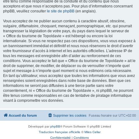
être tenu comme responsable de la conduite et du contenu que nous
acceptons et que nous n’acceptons pas. Pour plus d’informations concernant
phpBB, veuillez consulter
le site de phpBB
(en anglais).
Vous acceptez de ne publier aucun contenu à caractère abusif, obscène,
vulgaire, diffamatoire, choquant, menaçant, pornographique, etc. qui pourrait
transgresser la législation de votre pays, du pays dans lequel le serveur de
« Office du tourisme de Topoldavie » est hébergé ou encore la loi
internationale. Si vous ne respectez pas ces dispositions, vous vous exposez à
un bannissement immédiat et définitif et nous nous réservons le droit d’avertir
votre fournisseur d’accès à internet et les autorités officielles. L’adresse IP de
tous les messages est enregistrée afin d’aider au renforcement de ces
conditions. Vous acceptez le fait que « Office du tourisme de Topoldavie » ait le
droit de supprimer, de modifier, de déplacer ou de verrouiller n’importe quel
sujet et message à n’importe quel moment si nous estimons cela nécessaire.
En tant qu’utilisateur, vous acceptez que toutes les informations que vous avez
renseignées soient enregistrées dans notre base de données. Bien que ces
informations ne seront pas diffusées à une tierce partie sans votre
consentement, ni « Office du tourisme de Topoldavie », ni phpBB, ne pourront
être tenus comme responsables en cas de tentative de piratage informatique
visant à compromettre vos données.
Accueil du forum
Supprimer les cookies
Fuseau horaire sur
UTC+02:00
Développé par
phpBB
® Forum Software © phpBB Limited
Traduction française officielle
©
Miles Cellar
Confidentialité
|
Conditions