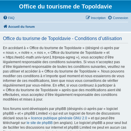
Office du tourisme de Topoldavie
FAQ
Inscription
Connexion
Accueil du forum
Office du tourisme de Topoldavie - Conditions d’utilisation
En accédant à « Office du tourisme de Topoldavie » (désigné ci-après par
« nous », « notre », « nos », « Office du tourisme de Topoldavie » et
« https://web1-math.univ-lyon1.fr/prepa-agreg »), vous acceptez d’être
légalement responsable des conditions suivantes. Si vous n’acceptez pas
d’être légalement responsable de toutes les conditions suivantes, veuillez ne
pas utiliser et accéder à « Office du tourisme de Topoldavie ». Nous pouvons
modifier ces conditions à n’importe quel moment et nous essaierons de vous
informer de ces modifications, bien que nous vous conseillons de vérifier
régulièrement par vous-même. En effet, si vous continuez à participer à
« Office du tourisme de Topoldavie » après que des modifications aient été
effectuées, vous acceptez d’être légalement responsable des conditions
modifiées et mises à jour.
Nos forums sont développés par phpBB (désignés ci-après par « logiciel
phpBB » et « phpBB Limited ») qui est un logiciel de forum de discussions
déclaré sous la «
licence publique générale GNU 2.0
» et qui peut être
téléchargé sur
le site de phpBB
(en anglais). Le logiciel phpBB a pour seul but
de faciliter les discussions sur internet et phpBB Limited ne peut en aucun cas