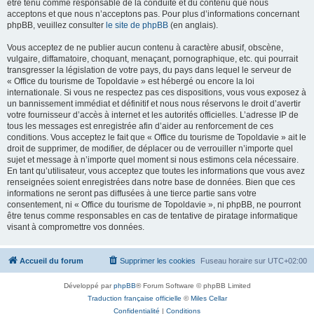
être tenu comme responsable de la conduite et du contenu que nous
acceptons et que nous n’acceptons pas. Pour plus d’informations concernant
phpBB, veuillez consulter
le site de phpBB
(en anglais).
Vous acceptez de ne publier aucun contenu à caractère abusif, obscène,
vulgaire, diffamatoire, choquant, menaçant, pornographique, etc. qui pourrait
transgresser la législation de votre pays, du pays dans lequel le serveur de
« Office du tourisme de Topoldavie » est hébergé ou encore la loi
internationale. Si vous ne respectez pas ces dispositions, vous vous exposez à
un bannissement immédiat et définitif et nous nous réservons le droit d’avertir
votre fournisseur d’accès à internet et les autorités officielles. L’adresse IP de
tous les messages est enregistrée afin d’aider au renforcement de ces
conditions. Vous acceptez le fait que « Office du tourisme de Topoldavie » ait le
droit de supprimer, de modifier, de déplacer ou de verrouiller n’importe quel
sujet et message à n’importe quel moment si nous estimons cela nécessaire.
En tant qu’utilisateur, vous acceptez que toutes les informations que vous avez
renseignées soient enregistrées dans notre base de données. Bien que ces
informations ne seront pas diffusées à une tierce partie sans votre
consentement, ni « Office du tourisme de Topoldavie », ni phpBB, ne pourront
être tenus comme responsables en cas de tentative de piratage informatique
visant à compromettre vos données.
Accueil du forum
Supprimer les cookies
Fuseau horaire sur
UTC+02:00
Développé par
phpBB
® Forum Software © phpBB Limited
Traduction française officielle
©
Miles Cellar
Confidentialité
|
Conditions