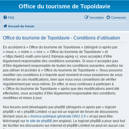
Office du tourisme de Topoldavie
FAQ
Inscription
Connexion
Accueil du forum
Office du tourisme de Topoldavie - Conditions d’utilisation
En accédant à « Office du tourisme de Topoldavie » (désigné ci-après par
« nous », « notre », « nos », « Office du tourisme de Topoldavie » et
« https://web1-math.univ-lyon1.fr/prepa-agreg »), vous acceptez d’être
légalement responsable des conditions suivantes. Si vous n’acceptez pas
d’être légalement responsable de toutes les conditions suivantes, veuillez ne
pas utiliser et accéder à « Office du tourisme de Topoldavie ». Nous pouvons
modifier ces conditions à n’importe quel moment et nous essaierons de vous
informer de ces modifications, bien que nous vous conseillons de vérifier
régulièrement par vous-même. En effet, si vous continuez à participer à
« Office du tourisme de Topoldavie » après que des modifications aient été
effectuées, vous acceptez d’être légalement responsable des conditions
modifiées et mises à jour.
Nos forums sont développés par phpBB (désignés ci-après par « logiciel
phpBB » et « phpBB Limited ») qui est un logiciel de forum de discussions
déclaré sous la «
licence publique générale GNU 2.0
» et qui peut être
téléchargé sur
le site de phpBB
(en anglais). Le logiciel phpBB a pour seul but
de faciliter les discussions sur internet et phpBB Limited ne peut en aucun cas