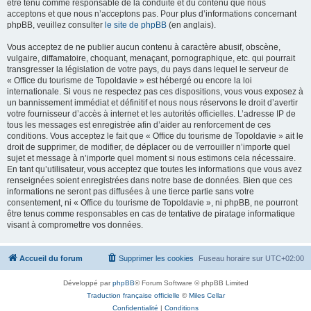
être tenu comme responsable de la conduite et du contenu que nous
acceptons et que nous n’acceptons pas. Pour plus d’informations concernant
phpBB, veuillez consulter
le site de phpBB
(en anglais).
Vous acceptez de ne publier aucun contenu à caractère abusif, obscène,
vulgaire, diffamatoire, choquant, menaçant, pornographique, etc. qui pourrait
transgresser la législation de votre pays, du pays dans lequel le serveur de
« Office du tourisme de Topoldavie » est hébergé ou encore la loi
internationale. Si vous ne respectez pas ces dispositions, vous vous exposez à
un bannissement immédiat et définitif et nous nous réservons le droit d’avertir
votre fournisseur d’accès à internet et les autorités officielles. L’adresse IP de
tous les messages est enregistrée afin d’aider au renforcement de ces
conditions. Vous acceptez le fait que « Office du tourisme de Topoldavie » ait le
droit de supprimer, de modifier, de déplacer ou de verrouiller n’importe quel
sujet et message à n’importe quel moment si nous estimons cela nécessaire.
En tant qu’utilisateur, vous acceptez que toutes les informations que vous avez
renseignées soient enregistrées dans notre base de données. Bien que ces
informations ne seront pas diffusées à une tierce partie sans votre
consentement, ni « Office du tourisme de Topoldavie », ni phpBB, ne pourront
être tenus comme responsables en cas de tentative de piratage informatique
visant à compromettre vos données.
Accueil du forum
Supprimer les cookies
Fuseau horaire sur
UTC+02:00
Développé par
phpBB
® Forum Software © phpBB Limited
Traduction française officielle
©
Miles Cellar
Confidentialité
|
Conditions