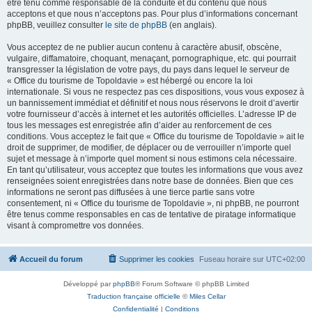
être tenu comme responsable de la conduite et du contenu que nous
acceptons et que nous n’acceptons pas. Pour plus d’informations concernant
phpBB, veuillez consulter
le site de phpBB
(en anglais).
Vous acceptez de ne publier aucun contenu à caractère abusif, obscène,
vulgaire, diffamatoire, choquant, menaçant, pornographique, etc. qui pourrait
transgresser la législation de votre pays, du pays dans lequel le serveur de
« Office du tourisme de Topoldavie » est hébergé ou encore la loi
internationale. Si vous ne respectez pas ces dispositions, vous vous exposez à
un bannissement immédiat et définitif et nous nous réservons le droit d’avertir
votre fournisseur d’accès à internet et les autorités officielles. L’adresse IP de
tous les messages est enregistrée afin d’aider au renforcement de ces
conditions. Vous acceptez le fait que « Office du tourisme de Topoldavie » ait le
droit de supprimer, de modifier, de déplacer ou de verrouiller n’importe quel
sujet et message à n’importe quel moment si nous estimons cela nécessaire.
En tant qu’utilisateur, vous acceptez que toutes les informations que vous avez
renseignées soient enregistrées dans notre base de données. Bien que ces
informations ne seront pas diffusées à une tierce partie sans votre
consentement, ni « Office du tourisme de Topoldavie », ni phpBB, ne pourront
être tenus comme responsables en cas de tentative de piratage informatique
visant à compromettre vos données.
Accueil du forum
Supprimer les cookies
Fuseau horaire sur
UTC+02:00
Développé par
phpBB
® Forum Software © phpBB Limited
Traduction française officielle
©
Miles Cellar
Confidentialité
|
Conditions