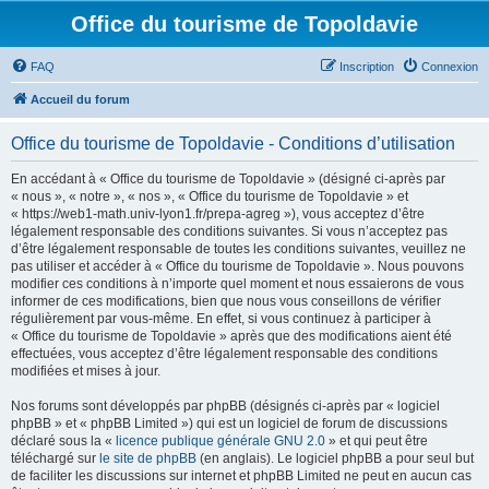
Office du tourisme de Topoldavie
FAQ
Inscription
Connexion
Accueil du forum
Office du tourisme de Topoldavie - Conditions d’utilisation
En accédant à « Office du tourisme de Topoldavie » (désigné ci-après par
« nous », « notre », « nos », « Office du tourisme de Topoldavie » et
« https://web1-math.univ-lyon1.fr/prepa-agreg »), vous acceptez d’être
légalement responsable des conditions suivantes. Si vous n’acceptez pas
d’être légalement responsable de toutes les conditions suivantes, veuillez ne
pas utiliser et accéder à « Office du tourisme de Topoldavie ». Nous pouvons
modifier ces conditions à n’importe quel moment et nous essaierons de vous
informer de ces modifications, bien que nous vous conseillons de vérifier
régulièrement par vous-même. En effet, si vous continuez à participer à
« Office du tourisme de Topoldavie » après que des modifications aient été
effectuées, vous acceptez d’être légalement responsable des conditions
modifiées et mises à jour.
Nos forums sont développés par phpBB (désignés ci-après par « logiciel
phpBB » et « phpBB Limited ») qui est un logiciel de forum de discussions
déclaré sous la «
licence publique générale GNU 2.0
» et qui peut être
téléchargé sur
le site de phpBB
(en anglais). Le logiciel phpBB a pour seul but
de faciliter les discussions sur internet et phpBB Limited ne peut en aucun cas