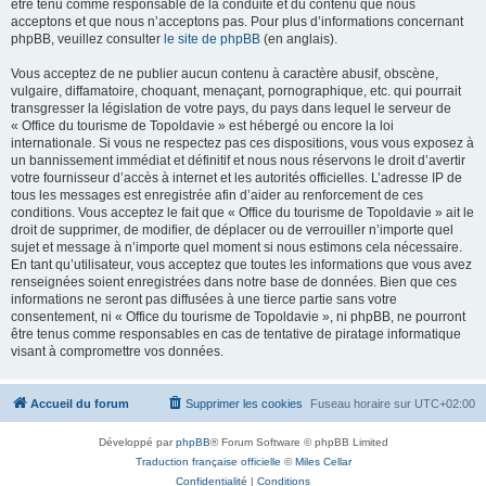
être tenu comme responsable de la conduite et du contenu que nous
acceptons et que nous n’acceptons pas. Pour plus d’informations concernant
phpBB, veuillez consulter
le site de phpBB
(en anglais).
Vous acceptez de ne publier aucun contenu à caractère abusif, obscène,
vulgaire, diffamatoire, choquant, menaçant, pornographique, etc. qui pourrait
transgresser la législation de votre pays, du pays dans lequel le serveur de
« Office du tourisme de Topoldavie » est hébergé ou encore la loi
internationale. Si vous ne respectez pas ces dispositions, vous vous exposez à
un bannissement immédiat et définitif et nous nous réservons le droit d’avertir
votre fournisseur d’accès à internet et les autorités officielles. L’adresse IP de
tous les messages est enregistrée afin d’aider au renforcement de ces
conditions. Vous acceptez le fait que « Office du tourisme de Topoldavie » ait le
droit de supprimer, de modifier, de déplacer ou de verrouiller n’importe quel
sujet et message à n’importe quel moment si nous estimons cela nécessaire.
En tant qu’utilisateur, vous acceptez que toutes les informations que vous avez
renseignées soient enregistrées dans notre base de données. Bien que ces
informations ne seront pas diffusées à une tierce partie sans votre
consentement, ni « Office du tourisme de Topoldavie », ni phpBB, ne pourront
être tenus comme responsables en cas de tentative de piratage informatique
visant à compromettre vos données.
Accueil du forum
Supprimer les cookies
Fuseau horaire sur
UTC+02:00
Développé par
phpBB
® Forum Software © phpBB Limited
Traduction française officielle
©
Miles Cellar
Confidentialité
|
Conditions