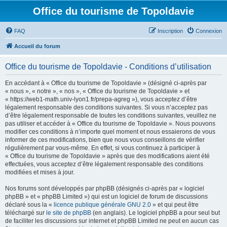
Office du tourisme de Topoldavie
FAQ
Inscription
Connexion
Accueil du forum
Office du tourisme de Topoldavie - Conditions d’utilisation
En accédant à « Office du tourisme de Topoldavie » (désigné ci-après par
« nous », « notre », « nos », « Office du tourisme de Topoldavie » et
« https://web1-math.univ-lyon1.fr/prepa-agreg »), vous acceptez d’être
légalement responsable des conditions suivantes. Si vous n’acceptez pas
d’être légalement responsable de toutes les conditions suivantes, veuillez ne
pas utiliser et accéder à « Office du tourisme de Topoldavie ». Nous pouvons
modifier ces conditions à n’importe quel moment et nous essaierons de vous
informer de ces modifications, bien que nous vous conseillons de vérifier
régulièrement par vous-même. En effet, si vous continuez à participer à
« Office du tourisme de Topoldavie » après que des modifications aient été
effectuées, vous acceptez d’être légalement responsable des conditions
modifiées et mises à jour.
Nos forums sont développés par phpBB (désignés ci-après par « logiciel
phpBB » et « phpBB Limited ») qui est un logiciel de forum de discussions
déclaré sous la «
licence publique générale GNU 2.0
» et qui peut être
téléchargé sur
le site de phpBB
(en anglais). Le logiciel phpBB a pour seul but
de faciliter les discussions sur internet et phpBB Limited ne peut en aucun cas