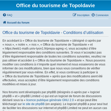
Office du tourisme de Topoldavie
FAQ
Inscription
Connexion
Accueil du forum
Office du tourisme de Topoldavie - Conditions d’utilisation
En accédant à « Office du tourisme de Topoldavie » (désigné ci-après par
« nous », « notre », « nos », « Office du tourisme de Topoldavie » et
« https://web1-math.univ-lyon1.fr/prepa-agreg »), vous acceptez d’être
légalement responsable des conditions suivantes. Si vous n’acceptez pas
d’être légalement responsable de toutes les conditions suivantes, veuillez ne
pas utiliser et accéder à « Office du tourisme de Topoldavie ». Nous pouvons
modifier ces conditions à n’importe quel moment et nous essaierons de vous
informer de ces modifications, bien que nous vous conseillons de vérifier
régulièrement par vous-même. En effet, si vous continuez à participer à
« Office du tourisme de Topoldavie » après que des modifications aient été
effectuées, vous acceptez d’être légalement responsable des conditions
modifiées et mises à jour.
Nos forums sont développés par phpBB (désignés ci-après par « logiciel
phpBB » et « phpBB Limited ») qui est un logiciel de forum de discussions
déclaré sous la «
licence publique générale GNU 2.0
» et qui peut être
téléchargé sur
le site de phpBB
(en anglais). Le logiciel phpBB a pour seul but
de faciliter les discussions sur internet et phpBB Limited ne peut en aucun cas