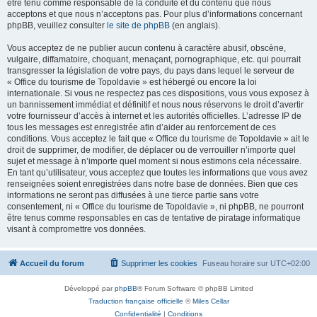
être tenu comme responsable de la conduite et du contenu que nous
acceptons et que nous n’acceptons pas. Pour plus d’informations concernant
phpBB, veuillez consulter
le site de phpBB
(en anglais).
Vous acceptez de ne publier aucun contenu à caractère abusif, obscène,
vulgaire, diffamatoire, choquant, menaçant, pornographique, etc. qui pourrait
transgresser la législation de votre pays, du pays dans lequel le serveur de
« Office du tourisme de Topoldavie » est hébergé ou encore la loi
internationale. Si vous ne respectez pas ces dispositions, vous vous exposez à
un bannissement immédiat et définitif et nous nous réservons le droit d’avertir
votre fournisseur d’accès à internet et les autorités officielles. L’adresse IP de
tous les messages est enregistrée afin d’aider au renforcement de ces
conditions. Vous acceptez le fait que « Office du tourisme de Topoldavie » ait le
droit de supprimer, de modifier, de déplacer ou de verrouiller n’importe quel
sujet et message à n’importe quel moment si nous estimons cela nécessaire.
En tant qu’utilisateur, vous acceptez que toutes les informations que vous avez
renseignées soient enregistrées dans notre base de données. Bien que ces
informations ne seront pas diffusées à une tierce partie sans votre
consentement, ni « Office du tourisme de Topoldavie », ni phpBB, ne pourront
être tenus comme responsables en cas de tentative de piratage informatique
visant à compromettre vos données.
Accueil du forum
Supprimer les cookies
Fuseau horaire sur
UTC+02:00
Développé par
phpBB
® Forum Software © phpBB Limited
Traduction française officielle
©
Miles Cellar
Confidentialité
|
Conditions