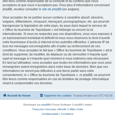
être tenu comme responsable de la conduite et du contenu que nous
acceptons et que nous n’acceptons pas. Pour plus d’informations concernant
phpBB, veuillez consulter
le site de phpBB
(en anglais).
Vous acceptez de ne publier aucun contenu à caractère abusif, obscène,
vulgaire, diffamatoire, choquant, menaçant, pornographique, etc. qui pourrait
transgresser la législation de votre pays, du pays dans lequel le serveur de
« Office du tourisme de Topoldavie » est hébergé ou encore la loi
internationale. Si vous ne respectez pas ces dispositions, vous vous exposez à
un bannissement immédiat et définitif et nous nous réservons le droit d’avertir
votre fournisseur d’accès à internet et les autorités officielles. L’adresse IP de
tous les messages est enregistrée afin d’aider au renforcement de ces
conditions. Vous acceptez le fait que « Office du tourisme de Topoldavie » ait le
droit de supprimer, de modifier, de déplacer ou de verrouiller n’importe quel
sujet et message à n’importe quel moment si nous estimons cela nécessaire.
En tant qu’utilisateur, vous acceptez que toutes les informations que vous avez
renseignées soient enregistrées dans notre base de données. Bien que ces
informations ne seront pas diffusées à une tierce partie sans votre
consentement, ni « Office du tourisme de Topoldavie », ni phpBB, ne pourront
être tenus comme responsables en cas de tentative de piratage informatique
visant à compromettre vos données.
Accueil du forum
Supprimer les cookies
Fuseau horaire sur
UTC+02:00
Développé par
phpBB
® Forum Software © phpBB Limited
Traduction française officielle
©
Miles Cellar
Confidentialité
|
Conditions