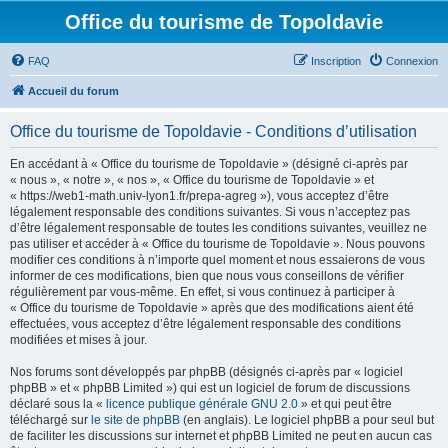
Office du tourisme de Topoldavie
FAQ
Inscription
Connexion
Accueil du forum
Office du tourisme de Topoldavie - Conditions d’utilisation
En accédant à « Office du tourisme de Topoldavie » (désigné ci-après par
« nous », « notre », « nos », « Office du tourisme de Topoldavie » et
« https://web1-math.univ-lyon1.fr/prepa-agreg »), vous acceptez d’être
légalement responsable des conditions suivantes. Si vous n’acceptez pas
d’être légalement responsable de toutes les conditions suivantes, veuillez ne
pas utiliser et accéder à « Office du tourisme de Topoldavie ». Nous pouvons
modifier ces conditions à n’importe quel moment et nous essaierons de vous
informer de ces modifications, bien que nous vous conseillons de vérifier
régulièrement par vous-même. En effet, si vous continuez à participer à
« Office du tourisme de Topoldavie » après que des modifications aient été
effectuées, vous acceptez d’être légalement responsable des conditions
modifiées et mises à jour.
Nos forums sont développés par phpBB (désignés ci-après par « logiciel
phpBB » et « phpBB Limited ») qui est un logiciel de forum de discussions
déclaré sous la «
licence publique générale GNU 2.0
» et qui peut être
téléchargé sur
le site de phpBB
(en anglais). Le logiciel phpBB a pour seul but
de faciliter les discussions sur internet et phpBB Limited ne peut en aucun cas