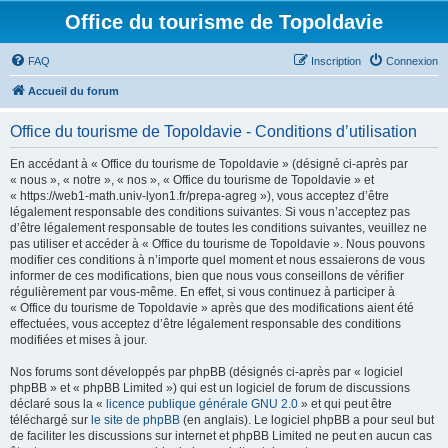
Office du tourisme de Topoldavie
FAQ
Inscription
Connexion
Accueil du forum
Office du tourisme de Topoldavie - Conditions d’utilisation
En accédant à « Office du tourisme de Topoldavie » (désigné ci-après par
« nous », « notre », « nos », « Office du tourisme de Topoldavie » et
« https://web1-math.univ-lyon1.fr/prepa-agreg »), vous acceptez d’être
légalement responsable des conditions suivantes. Si vous n’acceptez pas
d’être légalement responsable de toutes les conditions suivantes, veuillez ne
pas utiliser et accéder à « Office du tourisme de Topoldavie ». Nous pouvons
modifier ces conditions à n’importe quel moment et nous essaierons de vous
informer de ces modifications, bien que nous vous conseillons de vérifier
régulièrement par vous-même. En effet, si vous continuez à participer à
« Office du tourisme de Topoldavie » après que des modifications aient été
effectuées, vous acceptez d’être légalement responsable des conditions
modifiées et mises à jour.
Nos forums sont développés par phpBB (désignés ci-après par « logiciel
phpBB » et « phpBB Limited ») qui est un logiciel de forum de discussions
déclaré sous la «
licence publique générale GNU 2.0
» et qui peut être
téléchargé sur
le site de phpBB
(en anglais). Le logiciel phpBB a pour seul but
de faciliter les discussions sur internet et phpBB Limited ne peut en aucun cas