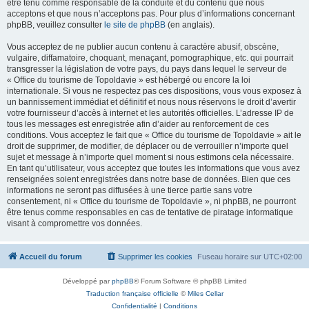
être tenu comme responsable de la conduite et du contenu que nous
acceptons et que nous n’acceptons pas. Pour plus d’informations concernant
phpBB, veuillez consulter
le site de phpBB
(en anglais).
Vous acceptez de ne publier aucun contenu à caractère abusif, obscène,
vulgaire, diffamatoire, choquant, menaçant, pornographique, etc. qui pourrait
transgresser la législation de votre pays, du pays dans lequel le serveur de
« Office du tourisme de Topoldavie » est hébergé ou encore la loi
internationale. Si vous ne respectez pas ces dispositions, vous vous exposez à
un bannissement immédiat et définitif et nous nous réservons le droit d’avertir
votre fournisseur d’accès à internet et les autorités officielles. L’adresse IP de
tous les messages est enregistrée afin d’aider au renforcement de ces
conditions. Vous acceptez le fait que « Office du tourisme de Topoldavie » ait le
droit de supprimer, de modifier, de déplacer ou de verrouiller n’importe quel
sujet et message à n’importe quel moment si nous estimons cela nécessaire.
En tant qu’utilisateur, vous acceptez que toutes les informations que vous avez
renseignées soient enregistrées dans notre base de données. Bien que ces
informations ne seront pas diffusées à une tierce partie sans votre
consentement, ni « Office du tourisme de Topoldavie », ni phpBB, ne pourront
être tenus comme responsables en cas de tentative de piratage informatique
visant à compromettre vos données.
Accueil du forum
Supprimer les cookies
Fuseau horaire sur
UTC+02:00
Développé par
phpBB
® Forum Software © phpBB Limited
Traduction française officielle
©
Miles Cellar
Confidentialité
|
Conditions