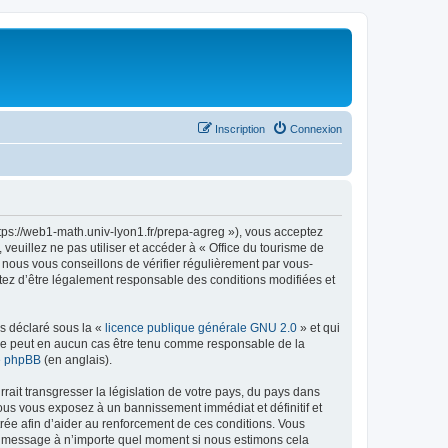
Inscription
Connexion
ttps://web1-math.univ-lyon1.fr/prepa-agreg »), vous acceptez
euillez ne pas utiliser et accéder à « Office du tourisme de
nous vous conseillons de vérifier régulièrement par vous-
ptez d’être légalement responsable des conditions modifiées et
ns déclaré sous la «
licence publique générale GNU 2.0
» et qui
ed ne peut en aucun cas être tenu comme responsable de la
de phpBB
(en anglais).
ait transgresser la législation de votre pays, du pays dans
vous vous exposez à un bannissement immédiat et définitif et
strée afin d’aider au renforcement de ces conditions. Vous
t et message à n’importe quel moment si nous estimons cela