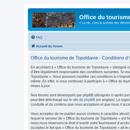
Office du tourism
« La vie, c'est la somme des éléments 
FAQ
Accueil du forum
Office du tourisme de Topoldavie - Conditions d’u
En accédant à « Office du tourisme de Topoldavie » (désigné ci-
d’être légalement responsable des conditions suivantes. Si vous
Topoldavie ». Nous pouvons modifier ces conditions à n’import
même. En effet, si vous continuez à participer à « Office du t
mises à jour.
Nos forums sont développés par phpBB (désignés ci-après par «
peut être téléchargé sur
le site de phpBB
(en anglais). Le logic
conduite et du contenu que nous acceptons et que nous n’acce
Vous acceptez de ne publier aucun contenu à caractère abusif, 
lequel le serveur de « Office du tourisme de Topoldavie » est h
nous nous réservons le droit d’avertir votre fournisseur d’accès
acceptez le fait que « Office du tourisme de Topoldavie » ait l