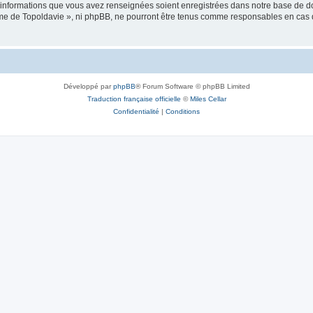
es informations que vous avez renseignées soient enregistrées dans notre base de 
isme de Topoldavie », ni phpBB, ne pourront être tenus comme responsables en cas 
Développé par
phpBB
® Forum Software © phpBB Limited
Traduction française officielle
©
Miles Cellar
Confidentialité
|
Conditions