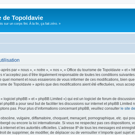
e de Topoldavie
sur un corps fini. À la fin, ça fait zéro. »
tilisation
après par « nous », « notre », « nos », « Office du tourisme de Topoldavie » et « h
 n’acceptez pas d’être légalement responsable de toutes les conditions suivantes, v
e quel moment et nous essaierons de vous informer de ces modifications, bien que 
ourisme de Topoldavie » après que des modifications aient été effectuées, vous acce
 logiciel phpBB » et « phpBB Limited ») qui est un logiciel de forum de discussio
iel phpBB a pour seul but de faciliter les discussions sur internet et phpBB Limit
ptons pas. Pour plus d’informations concernant phpBB, veuillez consulter
le site 
obscène, vulgaire, diffamatoire, choquant, menaçant, pornographique, etc. qui pourr
ébergé ou encore la loi internationale. Si vous ne respectez pas ces dispositions, 
 à internet et les autorités officielles. L’adresse IP de tous les messages est enregi
e droit de supprimer, de modifier, de déplacer ou de verrouiller n’importe quel suje