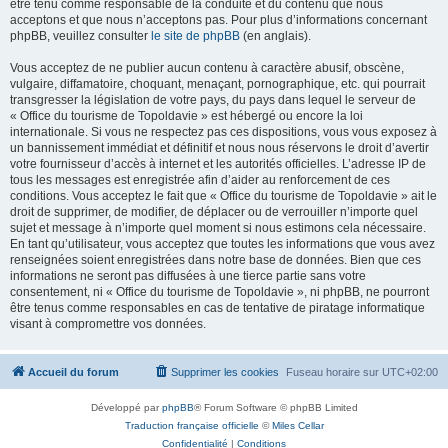
être tenu comme responsable de la conduite et du contenu que nous
acceptons et que nous n’acceptons pas. Pour plus d’informations concernant
phpBB, veuillez consulter
le site de phpBB
(en anglais).
Vous acceptez de ne publier aucun contenu à caractère abusif, obscène,
vulgaire, diffamatoire, choquant, menaçant, pornographique, etc. qui pourrait
transgresser la législation de votre pays, du pays dans lequel le serveur de
« Office du tourisme de Topoldavie » est hébergé ou encore la loi
internationale. Si vous ne respectez pas ces dispositions, vous vous exposez à
un bannissement immédiat et définitif et nous nous réservons le droit d’avertir
votre fournisseur d’accès à internet et les autorités officielles. L’adresse IP de
tous les messages est enregistrée afin d’aider au renforcement de ces
conditions. Vous acceptez le fait que « Office du tourisme de Topoldavie » ait le
droit de supprimer, de modifier, de déplacer ou de verrouiller n’importe quel
sujet et message à n’importe quel moment si nous estimons cela nécessaire.
En tant qu’utilisateur, vous acceptez que toutes les informations que vous avez
renseignées soient enregistrées dans notre base de données. Bien que ces
informations ne seront pas diffusées à une tierce partie sans votre
consentement, ni « Office du tourisme de Topoldavie », ni phpBB, ne pourront
être tenus comme responsables en cas de tentative de piratage informatique
visant à compromettre vos données.
Accueil du forum
Supprimer les cookies
Fuseau horaire sur
UTC+02:00
Développé par
phpBB
® Forum Software © phpBB Limited
Traduction française officielle
©
Miles Cellar
Confidentialité
|
Conditions