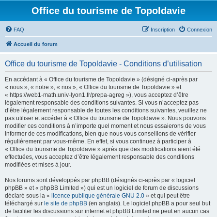
Office du tourisme de Topoldavie
FAQ
Inscription
Connexion
Accueil du forum
Office du tourisme de Topoldavie - Conditions d’utilisation
En accédant à « Office du tourisme de Topoldavie » (désigné ci-après par
« nous », « notre », « nos », « Office du tourisme de Topoldavie » et
« https://web1-math.univ-lyon1.fr/prepa-agreg »), vous acceptez d’être
légalement responsable des conditions suivantes. Si vous n’acceptez pas
d’être légalement responsable de toutes les conditions suivantes, veuillez ne
pas utiliser et accéder à « Office du tourisme de Topoldavie ». Nous pouvons
modifier ces conditions à n’importe quel moment et nous essaierons de vous
informer de ces modifications, bien que nous vous conseillons de vérifier
régulièrement par vous-même. En effet, si vous continuez à participer à
« Office du tourisme de Topoldavie » après que des modifications aient été
effectuées, vous acceptez d’être légalement responsable des conditions
modifiées et mises à jour.
Nos forums sont développés par phpBB (désignés ci-après par « logiciel
phpBB » et « phpBB Limited ») qui est un logiciel de forum de discussions
déclaré sous la «
licence publique générale GNU 2.0
» et qui peut être
téléchargé sur
le site de phpBB
(en anglais). Le logiciel phpBB a pour seul but
de faciliter les discussions sur internet et phpBB Limited ne peut en aucun cas