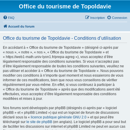
Office du tourisme de Topoldavie
FAQ
Inscription
Connexion
Accueil du forum
Office du tourisme de Topoldavie - Conditions d’utilisation
En accédant à « Office du tourisme de Topoldavie » (désigné ci-après par
« nous », « notre », « nos », « Office du tourisme de Topoldavie » et
« https://web1-math.univ-lyon1.fr/prepa-agreg »), vous acceptez d’être
légalement responsable des conditions suivantes. Si vous n’acceptez pas
d’être légalement responsable de toutes les conditions suivantes, veuillez ne
pas utiliser et accéder à « Office du tourisme de Topoldavie ». Nous pouvons
modifier ces conditions à n’importe quel moment et nous essaierons de vous
informer de ces modifications, bien que nous vous conseillons de vérifier
régulièrement par vous-même. En effet, si vous continuez à participer à
« Office du tourisme de Topoldavie » après que des modifications aient été
effectuées, vous acceptez d’être légalement responsable des conditions
modifiées et mises à jour.
Nos forums sont développés par phpBB (désignés ci-après par « logiciel
phpBB » et « phpBB Limited ») qui est un logiciel de forum de discussions
déclaré sous la «
licence publique générale GNU 2.0
» et qui peut être
téléchargé sur
le site de phpBB
(en anglais). Le logiciel phpBB a pour seul but
de faciliter les discussions sur internet et phpBB Limited ne peut en aucun cas