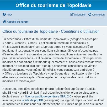
Office du tourisme de Topoldavie
FAQ
Inscription
Connexion
Accueil du forum
Office du tourisme de Topoldavie - Conditions d’utilisation
En accédant à « Office du tourisme de Topoldavie » (désigné ci-après par
« nous », « notre », « nos », « Office du tourisme de Topoldavie » et
« https://web1-math.univ-lyon1.fr/prepa-agreg »), vous acceptez d’être
légalement responsable des conditions suivantes. Si vous n’acceptez pas
d’être légalement responsable de toutes les conditions suivantes, veuillez ne
pas utiliser et accéder à « Office du tourisme de Topoldavie ». Nous pouvons
modifier ces conditions à n’importe quel moment et nous essaierons de vous
informer de ces modifications, bien que nous vous conseillons de vérifier
régulièrement par vous-même. En effet, si vous continuez à participer à
« Office du tourisme de Topoldavie » après que des modifications aient été
effectuées, vous acceptez d’être légalement responsable des conditions
modifiées et mises à jour.
Nos forums sont développés par phpBB (désignés ci-après par « logiciel
phpBB » et « phpBB Limited ») qui est un logiciel de forum de discussions
déclaré sous la «
licence publique générale GNU 2.0
» et qui peut être
téléchargé sur
le site de phpBB
(en anglais). Le logiciel phpBB a pour seul but
de faciliter les discussions sur internet et phpBB Limited ne peut en aucun cas