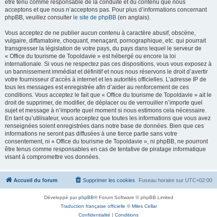
être tenu comme responsable de la conduite et du contenu que nous
acceptons et que nous n’acceptons pas. Pour plus d’informations concernant
phpBB, veuillez consulter
le site de phpBB
(en anglais).
Vous acceptez de ne publier aucun contenu à caractère abusif, obscène,
vulgaire, diffamatoire, choquant, menaçant, pornographique, etc. qui pourrait
transgresser la législation de votre pays, du pays dans lequel le serveur de
« Office du tourisme de Topoldavie » est hébergé ou encore la loi
internationale. Si vous ne respectez pas ces dispositions, vous vous exposez à
un bannissement immédiat et définitif et nous nous réservons le droit d’avertir
votre fournisseur d’accès à internet et les autorités officielles. L’adresse IP de
tous les messages est enregistrée afin d’aider au renforcement de ces
conditions. Vous acceptez le fait que « Office du tourisme de Topoldavie » ait le
droit de supprimer, de modifier, de déplacer ou de verrouiller n’importe quel
sujet et message à n’importe quel moment si nous estimons cela nécessaire.
En tant qu’utilisateur, vous acceptez que toutes les informations que vous avez
renseignées soient enregistrées dans notre base de données. Bien que ces
informations ne seront pas diffusées à une tierce partie sans votre
consentement, ni « Office du tourisme de Topoldavie », ni phpBB, ne pourront
être tenus comme responsables en cas de tentative de piratage informatique
visant à compromettre vos données.
Accueil du forum
Supprimer les cookies
Fuseau horaire sur
UTC+02:00
Développé par
phpBB
® Forum Software © phpBB Limited
Traduction française officielle
©
Miles Cellar
Confidentialité
|
Conditions