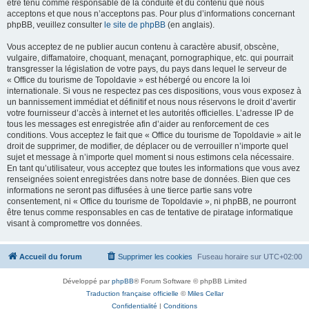
être tenu comme responsable de la conduite et du contenu que nous
acceptons et que nous n’acceptons pas. Pour plus d’informations concernant
phpBB, veuillez consulter
le site de phpBB
(en anglais).
Vous acceptez de ne publier aucun contenu à caractère abusif, obscène,
vulgaire, diffamatoire, choquant, menaçant, pornographique, etc. qui pourrait
transgresser la législation de votre pays, du pays dans lequel le serveur de
« Office du tourisme de Topoldavie » est hébergé ou encore la loi
internationale. Si vous ne respectez pas ces dispositions, vous vous exposez à
un bannissement immédiat et définitif et nous nous réservons le droit d’avertir
votre fournisseur d’accès à internet et les autorités officielles. L’adresse IP de
tous les messages est enregistrée afin d’aider au renforcement de ces
conditions. Vous acceptez le fait que « Office du tourisme de Topoldavie » ait le
droit de supprimer, de modifier, de déplacer ou de verrouiller n’importe quel
sujet et message à n’importe quel moment si nous estimons cela nécessaire.
En tant qu’utilisateur, vous acceptez que toutes les informations que vous avez
renseignées soient enregistrées dans notre base de données. Bien que ces
informations ne seront pas diffusées à une tierce partie sans votre
consentement, ni « Office du tourisme de Topoldavie », ni phpBB, ne pourront
être tenus comme responsables en cas de tentative de piratage informatique
visant à compromettre vos données.
Accueil du forum
Supprimer les cookies
Fuseau horaire sur
UTC+02:00
Développé par
phpBB
® Forum Software © phpBB Limited
Traduction française officielle
©
Miles Cellar
Confidentialité
|
Conditions