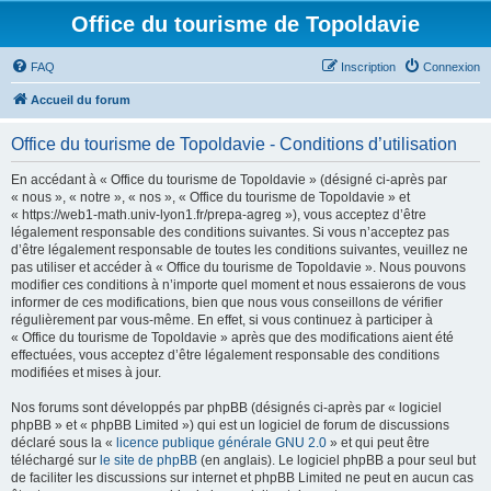
Office du tourisme de Topoldavie
FAQ
Inscription
Connexion
Accueil du forum
Office du tourisme de Topoldavie - Conditions d’utilisation
En accédant à « Office du tourisme de Topoldavie » (désigné ci-après par
« nous », « notre », « nos », « Office du tourisme de Topoldavie » et
« https://web1-math.univ-lyon1.fr/prepa-agreg »), vous acceptez d’être
légalement responsable des conditions suivantes. Si vous n’acceptez pas
d’être légalement responsable de toutes les conditions suivantes, veuillez ne
pas utiliser et accéder à « Office du tourisme de Topoldavie ». Nous pouvons
modifier ces conditions à n’importe quel moment et nous essaierons de vous
informer de ces modifications, bien que nous vous conseillons de vérifier
régulièrement par vous-même. En effet, si vous continuez à participer à
« Office du tourisme de Topoldavie » après que des modifications aient été
effectuées, vous acceptez d’être légalement responsable des conditions
modifiées et mises à jour.
Nos forums sont développés par phpBB (désignés ci-après par « logiciel
phpBB » et « phpBB Limited ») qui est un logiciel de forum de discussions
déclaré sous la «
licence publique générale GNU 2.0
» et qui peut être
téléchargé sur
le site de phpBB
(en anglais). Le logiciel phpBB a pour seul but
de faciliter les discussions sur internet et phpBB Limited ne peut en aucun cas