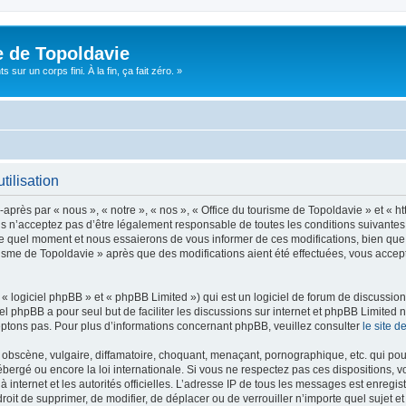
e de Topoldavie
sur un corps fini. À la fin, ça fait zéro. »
tilisation
après par « nous », « notre », « nos », « Office du tourisme de Topoldavie » et « h
 n’acceptez pas d’être légalement responsable de toutes les conditions suivantes, v
e quel moment et nous essaierons de vous informer de ces modifications, bien que 
ourisme de Topoldavie » après que des modifications aient été effectuées, vous acce
 logiciel phpBB » et « phpBB Limited ») qui est un logiciel de forum de discussio
iel phpBB a pour seul but de faciliter les discussions sur internet et phpBB Limit
ptons pas. Pour plus d’informations concernant phpBB, veuillez consulter
le site 
obscène, vulgaire, diffamatoire, choquant, menaçant, pornographique, etc. qui pourr
ébergé ou encore la loi internationale. Si vous ne respectez pas ces dispositions, 
 à internet et les autorités officielles. L’adresse IP de tous les messages est enregi
e droit de supprimer, de modifier, de déplacer ou de verrouiller n’importe quel suje