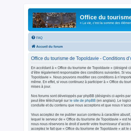
Office du tourism
« La vie, c'est la somme des éléments 
FAQ
Accueil du forum
Office du tourisme de Topoldavie - Conditions d’u
En accédant à « Office du tourisme de Topoldavie » (désigné ci-
d’être légalement responsable des conditions suivantes. Si vous
Topoldavie ». Nous pouvons modifier ces conditions à n’import
même. En effet, si vous continuez à participer à « Office du t
mises à jour.
Nos forums sont développés par phpBB (désignés ci-après par «
peut être téléchargé sur
le site de phpBB
(en anglais). Le logic
conduite et du contenu que nous acceptons et que nous n’acce
Vous acceptez de ne publier aucun contenu à caractère abusif, 
lequel le serveur de « Office du tourisme de Topoldavie » est h
nous nous réservons le droit d’avertir votre fournisseur d’accès
acceptez le fait que « Office du tourisme de Topoldavie » ait l