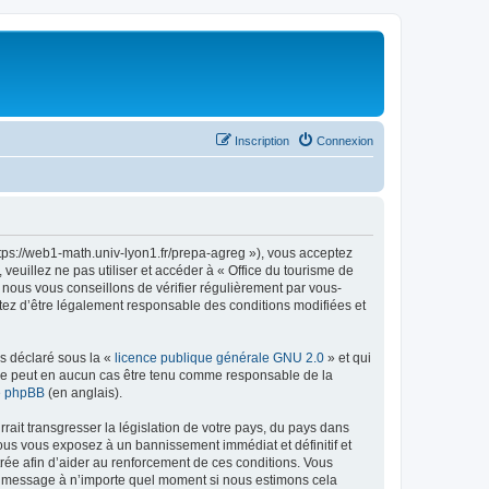
Inscription
Connexion
ttps://web1-math.univ-lyon1.fr/prepa-agreg »), vous acceptez
euillez ne pas utiliser et accéder à « Office du tourisme de
nous vous conseillons de vérifier régulièrement par vous-
ptez d’être légalement responsable des conditions modifiées et
ns déclaré sous la «
licence publique générale GNU 2.0
» et qui
ed ne peut en aucun cas être tenu comme responsable de la
de phpBB
(en anglais).
ait transgresser la législation de votre pays, du pays dans
vous vous exposez à un bannissement immédiat et définitif et
strée afin d’aider au renforcement de ces conditions. Vous
t et message à n’importe quel moment si nous estimons cela