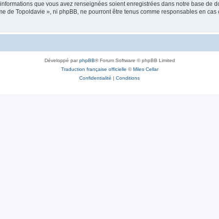
es informations que vous avez renseignées soient enregistrées dans notre base de 
isme de Topoldavie », ni phpBB, ne pourront être tenus comme responsables en cas 
Développé par
phpBB
® Forum Software © phpBB Limited
Traduction française officielle
©
Miles Cellar
Confidentialité
|
Conditions