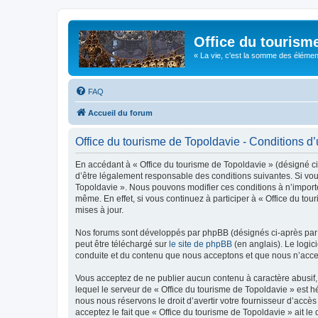
Office du tourism
« La vie, c'est la somme des éléments 
FAQ
Accueil du forum
Office du tourisme de Topoldavie - Conditions d’u
En accédant à « Office du tourisme de Topoldavie » (désigné ci-
d’être légalement responsable des conditions suivantes. Si vous
Topoldavie ». Nous pouvons modifier ces conditions à n’import
même. En effet, si vous continuez à participer à « Office du t
mises à jour.
Nos forums sont développés par phpBB (désignés ci-après par «
peut être téléchargé sur
le site de phpBB
(en anglais). Le logic
conduite et du contenu que nous acceptons et que nous n’acce
Vous acceptez de ne publier aucun contenu à caractère abusif, 
lequel le serveur de « Office du tourisme de Topoldavie » est h
nous nous réservons le droit d’avertir votre fournisseur d’accès
acceptez le fait que « Office du tourisme de Topoldavie » ait l