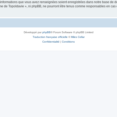
es informations que vous avez renseignées soient enregistrées dans notre base de 
isme de Topoldavie », ni phpBB, ne pourront être tenus comme responsables en cas 
Développé par
phpBB
® Forum Software © phpBB Limited
Traduction française officielle
©
Miles Cellar
Confidentialité
|
Conditions