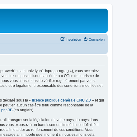
Inscription
Connexion
ttps://web1-math.univ-lyon1.fr/prepa-agreg »), vous acceptez
euillez ne pas utiliser et accéder à « Office du tourisme de
nous vous conseillons de vérifier régulièrement par vous-
ptez d’être légalement responsable des conditions modifiées et
ns déclaré sous la «
licence publique générale GNU 2.0
» et qui
ed ne peut en aucun cas être tenu comme responsable de la
de phpBB
(en anglais).
ait transgresser la législation de votre pays, du pays dans
vous vous exposez à un bannissement immédiat et définitif et
strée afin d’aider au renforcement de ces conditions. Vous
t et message à n’importe quel moment si nous estimons cela