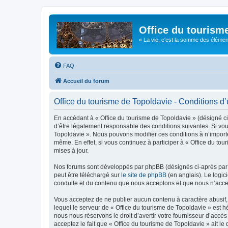
Office du tourism
« La vie, c'est la somme des éléments 
FAQ
Accueil du forum
Office du tourisme de Topoldavie - Conditions d’u
En accédant à « Office du tourisme de Topoldavie » (désigné ci-
d’être légalement responsable des conditions suivantes. Si vous
Topoldavie ». Nous pouvons modifier ces conditions à n’import
même. En effet, si vous continuez à participer à « Office du t
mises à jour.
Nos forums sont développés par phpBB (désignés ci-après par «
peut être téléchargé sur
le site de phpBB
(en anglais). Le logic
conduite et du contenu que nous acceptons et que nous n’acce
Vous acceptez de ne publier aucun contenu à caractère abusif, 
lequel le serveur de « Office du tourisme de Topoldavie » est h
nous nous réservons le droit d’avertir votre fournisseur d’accès
acceptez le fait que « Office du tourisme de Topoldavie » ait l