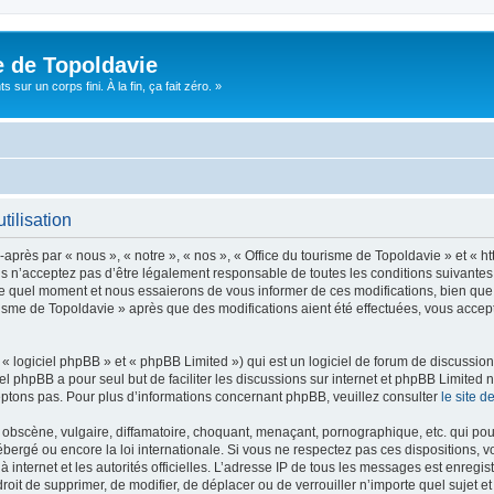
e de Topoldavie
sur un corps fini. À la fin, ça fait zéro. »
tilisation
après par « nous », « notre », « nos », « Office du tourisme de Topoldavie » et « h
 n’acceptez pas d’être légalement responsable de toutes les conditions suivantes, v
e quel moment et nous essaierons de vous informer de ces modifications, bien que 
ourisme de Topoldavie » après que des modifications aient été effectuées, vous acce
 logiciel phpBB » et « phpBB Limited ») qui est un logiciel de forum de discussio
iel phpBB a pour seul but de faciliter les discussions sur internet et phpBB Limit
ptons pas. Pour plus d’informations concernant phpBB, veuillez consulter
le site 
obscène, vulgaire, diffamatoire, choquant, menaçant, pornographique, etc. qui pourr
ébergé ou encore la loi internationale. Si vous ne respectez pas ces dispositions, 
 à internet et les autorités officielles. L’adresse IP de tous les messages est enregi
e droit de supprimer, de modifier, de déplacer ou de verrouiller n’importe quel suje