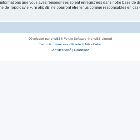
es informations que vous avez renseignées soient enregistrées dans notre base de 
isme de Topoldavie », ni phpBB, ne pourront être tenus comme responsables en cas 
Développé par
phpBB
® Forum Software © phpBB Limited
Traduction française officielle
©
Miles Cellar
Confidentialité
|
Conditions