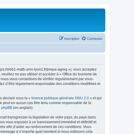
Inscription
Connexion
ttps://web1-math.univ-lyon1.fr/prepa-agreg »), vous acceptez
euillez ne pas utiliser et accéder à « Office du tourisme de
nous vous conseillons de vérifier régulièrement par vous-
ptez d’être légalement responsable des conditions modifiées et
ns déclaré sous la «
licence publique générale GNU 2.0
» et qui
ed ne peut en aucun cas être tenu comme responsable de la
de phpBB
(en anglais).
ait transgresser la législation de votre pays, du pays dans
vous vous exposez à un bannissement immédiat et définitif et
strée afin d’aider au renforcement de ces conditions. Vous
t et message à n’importe quel moment si nous estimons cela