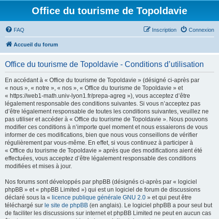
Office du tourisme de Topoldavie
FAQ
Inscription
Connexion
Accueil du forum
Office du tourisme de Topoldavie - Conditions d’utilisation
En accédant à « Office du tourisme de Topoldavie » (désigné ci-après par
« nous », « notre », « nos », « Office du tourisme de Topoldavie » et
« https://web1-math.univ-lyon1.fr/prepa-agreg »), vous acceptez d’être
légalement responsable des conditions suivantes. Si vous n’acceptez pas
d’être légalement responsable de toutes les conditions suivantes, veuillez ne
pas utiliser et accéder à « Office du tourisme de Topoldavie ». Nous pouvons
modifier ces conditions à n’importe quel moment et nous essaierons de vous
informer de ces modifications, bien que nous vous conseillons de vérifier
régulièrement par vous-même. En effet, si vous continuez à participer à
« Office du tourisme de Topoldavie » après que des modifications aient été
effectuées, vous acceptez d’être légalement responsable des conditions
modifiées et mises à jour.
Nos forums sont développés par phpBB (désignés ci-après par « logiciel
phpBB » et « phpBB Limited ») qui est un logiciel de forum de discussions
déclaré sous la «
licence publique générale GNU 2.0
» et qui peut être
téléchargé sur
le site de phpBB
(en anglais). Le logiciel phpBB a pour seul but
de faciliter les discussions sur internet et phpBB Limited ne peut en aucun cas