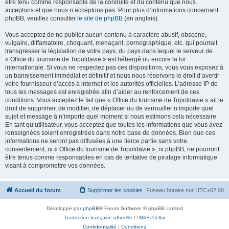
être tenu comme responsable de la conduite et du contenu que nous
acceptons et que nous n’acceptons pas. Pour plus d’informations concernant
phpBB, veuillez consulter
le site de phpBB
(en anglais).
Vous acceptez de ne publier aucun contenu à caractère abusif, obscène,
vulgaire, diffamatoire, choquant, menaçant, pornographique, etc. qui pourrait
transgresser la législation de votre pays, du pays dans lequel le serveur de
« Office du tourisme de Topoldavie » est hébergé ou encore la loi
internationale. Si vous ne respectez pas ces dispositions, vous vous exposez à
un bannissement immédiat et définitif et nous nous réservons le droit d’avertir
votre fournisseur d’accès à internet et les autorités officielles. L’adresse IP de
tous les messages est enregistrée afin d’aider au renforcement de ces
conditions. Vous acceptez le fait que « Office du tourisme de Topoldavie » ait le
droit de supprimer, de modifier, de déplacer ou de verrouiller n’importe quel
sujet et message à n’importe quel moment si nous estimons cela nécessaire.
En tant qu’utilisateur, vous acceptez que toutes les informations que vous avez
renseignées soient enregistrées dans notre base de données. Bien que ces
informations ne seront pas diffusées à une tierce partie sans votre
consentement, ni « Office du tourisme de Topoldavie », ni phpBB, ne pourront
être tenus comme responsables en cas de tentative de piratage informatique
visant à compromettre vos données.
Accueil du forum
Supprimer les cookies
Fuseau horaire sur
UTC+02:00
Développé par
phpBB
® Forum Software © phpBB Limited
Traduction française officielle
©
Miles Cellar
Confidentialité
|
Conditions