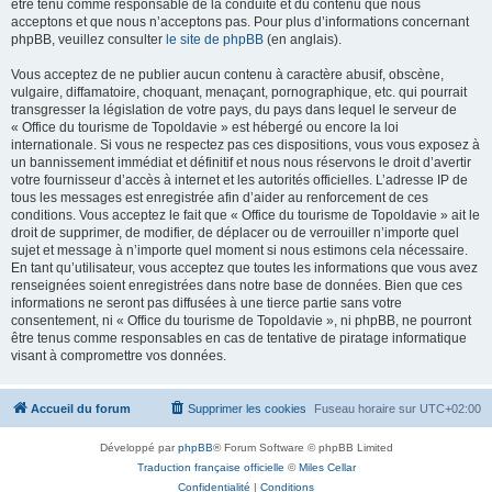
être tenu comme responsable de la conduite et du contenu que nous
acceptons et que nous n’acceptons pas. Pour plus d’informations concernant
phpBB, veuillez consulter
le site de phpBB
(en anglais).
Vous acceptez de ne publier aucun contenu à caractère abusif, obscène,
vulgaire, diffamatoire, choquant, menaçant, pornographique, etc. qui pourrait
transgresser la législation de votre pays, du pays dans lequel le serveur de
« Office du tourisme de Topoldavie » est hébergé ou encore la loi
internationale. Si vous ne respectez pas ces dispositions, vous vous exposez à
un bannissement immédiat et définitif et nous nous réservons le droit d’avertir
votre fournisseur d’accès à internet et les autorités officielles. L’adresse IP de
tous les messages est enregistrée afin d’aider au renforcement de ces
conditions. Vous acceptez le fait que « Office du tourisme de Topoldavie » ait le
droit de supprimer, de modifier, de déplacer ou de verrouiller n’importe quel
sujet et message à n’importe quel moment si nous estimons cela nécessaire.
En tant qu’utilisateur, vous acceptez que toutes les informations que vous avez
renseignées soient enregistrées dans notre base de données. Bien que ces
informations ne seront pas diffusées à une tierce partie sans votre
consentement, ni « Office du tourisme de Topoldavie », ni phpBB, ne pourront
être tenus comme responsables en cas de tentative de piratage informatique
visant à compromettre vos données.
Accueil du forum
Supprimer les cookies
Fuseau horaire sur
UTC+02:00
Développé par
phpBB
® Forum Software © phpBB Limited
Traduction française officielle
©
Miles Cellar
Confidentialité
|
Conditions