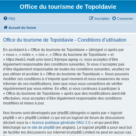
Office du tourisme de Topoldavie
FAQ
Inscription
Connexion
Accueil du forum
Office du tourisme de Topoldavie - Conditions d’utilisation
En accédant à « Office du tourisme de Topoldavie » (désigné ci-après par
« nous », « notre », « nos », « Office du tourisme de Topoldavie » et
« https://web1-math.univ-lyon1.fr/prepa-agreg »), vous acceptez d’être
légalement responsable des conditions suivantes. Si vous n’acceptez pas
d’être légalement responsable de toutes les conditions suivantes, veuillez ne
pas utiliser et accéder à « Office du tourisme de Topoldavie ». Nous pouvons
modifier ces conditions à n’importe quel moment et nous essaierons de vous
informer de ces modifications, bien que nous vous conseillons de vérifier
régulièrement par vous-même. En effet, si vous continuez à participer à
« Office du tourisme de Topoldavie » après que des modifications aient été
effectuées, vous acceptez d’être légalement responsable des conditions
modifiées et mises à jour.
Nos forums sont développés par phpBB (désignés ci-après par « logiciel
phpBB » et « phpBB Limited ») qui est un logiciel de forum de discussions
déclaré sous la «
licence publique générale GNU 2.0
» et qui peut être
téléchargé sur
le site de phpBB
(en anglais). Le logiciel phpBB a pour seul but
de faciliter les discussions sur internet et phpBB Limited ne peut en aucun cas