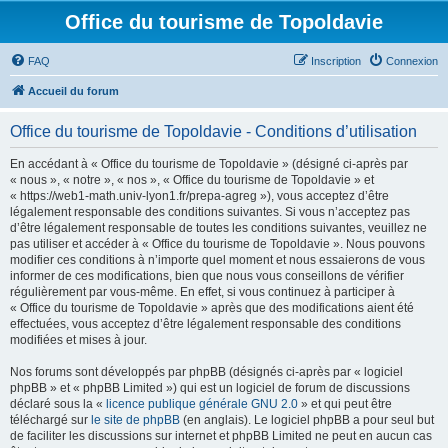
Office du tourisme de Topoldavie
FAQ
Inscription
Connexion
Accueil du forum
Office du tourisme de Topoldavie - Conditions d’utilisation
En accédant à « Office du tourisme de Topoldavie » (désigné ci-après par
« nous », « notre », « nos », « Office du tourisme de Topoldavie » et
« https://web1-math.univ-lyon1.fr/prepa-agreg »), vous acceptez d’être
légalement responsable des conditions suivantes. Si vous n’acceptez pas
d’être légalement responsable de toutes les conditions suivantes, veuillez ne
pas utiliser et accéder à « Office du tourisme de Topoldavie ». Nous pouvons
modifier ces conditions à n’importe quel moment et nous essaierons de vous
informer de ces modifications, bien que nous vous conseillons de vérifier
régulièrement par vous-même. En effet, si vous continuez à participer à
« Office du tourisme de Topoldavie » après que des modifications aient été
effectuées, vous acceptez d’être légalement responsable des conditions
modifiées et mises à jour.
Nos forums sont développés par phpBB (désignés ci-après par « logiciel
phpBB » et « phpBB Limited ») qui est un logiciel de forum de discussions
déclaré sous la «
licence publique générale GNU 2.0
» et qui peut être
téléchargé sur
le site de phpBB
(en anglais). Le logiciel phpBB a pour seul but
de faciliter les discussions sur internet et phpBB Limited ne peut en aucun cas