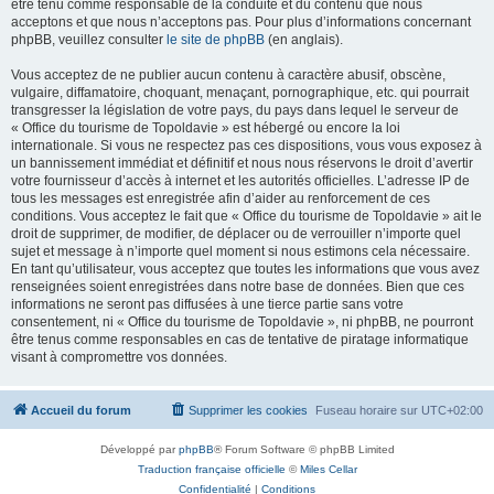
être tenu comme responsable de la conduite et du contenu que nous
acceptons et que nous n’acceptons pas. Pour plus d’informations concernant
phpBB, veuillez consulter
le site de phpBB
(en anglais).
Vous acceptez de ne publier aucun contenu à caractère abusif, obscène,
vulgaire, diffamatoire, choquant, menaçant, pornographique, etc. qui pourrait
transgresser la législation de votre pays, du pays dans lequel le serveur de
« Office du tourisme de Topoldavie » est hébergé ou encore la loi
internationale. Si vous ne respectez pas ces dispositions, vous vous exposez à
un bannissement immédiat et définitif et nous nous réservons le droit d’avertir
votre fournisseur d’accès à internet et les autorités officielles. L’adresse IP de
tous les messages est enregistrée afin d’aider au renforcement de ces
conditions. Vous acceptez le fait que « Office du tourisme de Topoldavie » ait le
droit de supprimer, de modifier, de déplacer ou de verrouiller n’importe quel
sujet et message à n’importe quel moment si nous estimons cela nécessaire.
En tant qu’utilisateur, vous acceptez que toutes les informations que vous avez
renseignées soient enregistrées dans notre base de données. Bien que ces
informations ne seront pas diffusées à une tierce partie sans votre
consentement, ni « Office du tourisme de Topoldavie », ni phpBB, ne pourront
être tenus comme responsables en cas de tentative de piratage informatique
visant à compromettre vos données.
Accueil du forum
Supprimer les cookies
Fuseau horaire sur
UTC+02:00
Développé par
phpBB
® Forum Software © phpBB Limited
Traduction française officielle
©
Miles Cellar
Confidentialité
|
Conditions