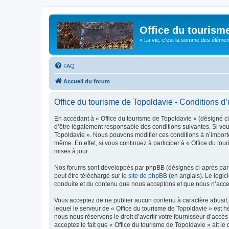
Office du tourism
« La vie, c'est la somme des éléments 
FAQ
Accueil du forum
Office du tourisme de Topoldavie - Conditions d’u
En accédant à « Office du tourisme de Topoldavie » (désigné ci-
d’être légalement responsable des conditions suivantes. Si vous
Topoldavie ». Nous pouvons modifier ces conditions à n’import
même. En effet, si vous continuez à participer à « Office du t
mises à jour.
Nos forums sont développés par phpBB (désignés ci-après par «
peut être téléchargé sur
le site de phpBB
(en anglais). Le logic
conduite et du contenu que nous acceptons et que nous n’acce
Vous acceptez de ne publier aucun contenu à caractère abusif, 
lequel le serveur de « Office du tourisme de Topoldavie » est h
nous nous réservons le droit d’avertir votre fournisseur d’accès
acceptez le fait que « Office du tourisme de Topoldavie » ait l