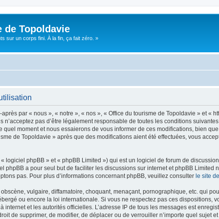
e de Topoldavie
sur un corps fini. À la fin, ça fait zéro. »
tilisation
après par « nous », « notre », « nos », « Office du tourisme de Topoldavie » et « h
 n’acceptez pas d’être légalement responsable de toutes les conditions suivantes, v
e quel moment et nous essaierons de vous informer de ces modifications, bien que 
ourisme de Topoldavie » après que des modifications aient été effectuées, vous acce
 logiciel phpBB » et « phpBB Limited ») qui est un logiciel de forum de discussio
iel phpBB a pour seul but de faciliter les discussions sur internet et phpBB Limit
ptons pas. Pour plus d’informations concernant phpBB, veuillez consulter
le site 
obscène, vulgaire, diffamatoire, choquant, menaçant, pornographique, etc. qui pourr
ébergé ou encore la loi internationale. Si vous ne respectez pas ces dispositions, 
 à internet et les autorités officielles. L’adresse IP de tous les messages est enregi
e droit de supprimer, de modifier, de déplacer ou de verrouiller n’importe quel suje