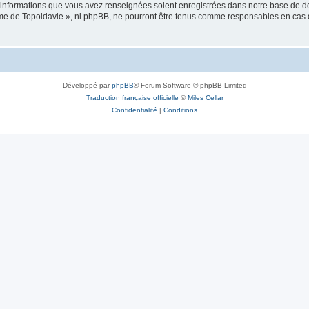
es informations que vous avez renseignées soient enregistrées dans notre base de 
isme de Topoldavie », ni phpBB, ne pourront être tenus comme responsables en cas 
Développé par
phpBB
® Forum Software © phpBB Limited
Traduction française officielle
©
Miles Cellar
Confidentialité
|
Conditions