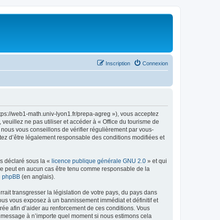
Inscription
Connexion
ttps://web1-math.univ-lyon1.fr/prepa-agreg »), vous acceptez
euillez ne pas utiliser et accéder à « Office du tourisme de
nous vous conseillons de vérifier régulièrement par vous-
ptez d’être légalement responsable des conditions modifiées et
ns déclaré sous la «
licence publique générale GNU 2.0
» et qui
ed ne peut en aucun cas être tenu comme responsable de la
de phpBB
(en anglais).
ait transgresser la législation de votre pays, du pays dans
vous vous exposez à un bannissement immédiat et définitif et
strée afin d’aider au renforcement de ces conditions. Vous
t et message à n’importe quel moment si nous estimons cela