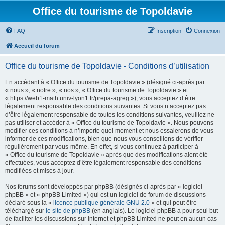
Office du tourisme de Topoldavie
FAQ
Inscription
Connexion
Accueil du forum
Office du tourisme de Topoldavie - Conditions d’utilisation
En accédant à « Office du tourisme de Topoldavie » (désigné ci-après par
« nous », « notre », « nos », « Office du tourisme de Topoldavie » et
« https://web1-math.univ-lyon1.fr/prepa-agreg »), vous acceptez d’être
légalement responsable des conditions suivantes. Si vous n’acceptez pas
d’être légalement responsable de toutes les conditions suivantes, veuillez ne
pas utiliser et accéder à « Office du tourisme de Topoldavie ». Nous pouvons
modifier ces conditions à n’importe quel moment et nous essaierons de vous
informer de ces modifications, bien que nous vous conseillons de vérifier
régulièrement par vous-même. En effet, si vous continuez à participer à
« Office du tourisme de Topoldavie » après que des modifications aient été
effectuées, vous acceptez d’être légalement responsable des conditions
modifiées et mises à jour.
Nos forums sont développés par phpBB (désignés ci-après par « logiciel
phpBB » et « phpBB Limited ») qui est un logiciel de forum de discussions
déclaré sous la «
licence publique générale GNU 2.0
» et qui peut être
téléchargé sur
le site de phpBB
(en anglais). Le logiciel phpBB a pour seul but
de faciliter les discussions sur internet et phpBB Limited ne peut en aucun cas