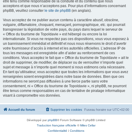
être tenu comme responsable de la conduite et du contenu que nous
acceptons et que nous n’acceptons pas. Pour plus d’informations concernant
phpBB, veuillez consulter
le site de phpBB
(en anglais).
Vous acceptez de ne publier aucun contenu à caractère abusif, obscène,
vulgaire, diffamatoire, choquant, menaçant, pornographique, etc. qui pourrait
transgresser la législation de votre pays, du pays dans lequel le serveur de
« Office du tourisme de Topoldavie » est hébergé ou encore la loi
internationale. Si vous ne respectez pas ces dispositions, vous vous exposez à
un bannissement immédiat et définitif et nous nous réservons le droit d’avertir
votre fournisseur d’accès à internet et les autorités officielles. L’adresse IP de
tous les messages est enregistrée afin d’aider au renforcement de ces
conditions. Vous acceptez le fait que « Office du tourisme de Topoldavie » ait le
droit de supprimer, de modifier, de déplacer ou de verrouiller n’importe quel
sujet et message à n’importe quel moment si nous estimons cela nécessaire.
En tant qu’utilisateur, vous acceptez que toutes les informations que vous avez
renseignées soient enregistrées dans notre base de données. Bien que ces
informations ne seront pas diffusées à une tierce partie sans votre
consentement, ni « Office du tourisme de Topoldavie », ni phpBB, ne pourront
être tenus comme responsables en cas de tentative de piratage informatique
visant à compromettre vos données.
Accueil du forum
Supprimer les cookies
Fuseau horaire sur
UTC+02:00
Développé par
phpBB
® Forum Software © phpBB Limited
Traduction française officielle
©
Miles Cellar
Confidentialité
|
Conditions