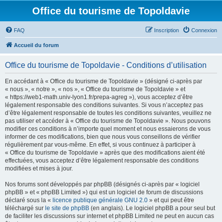
Office du tourisme de Topoldavie
FAQ
Inscription
Connexion
Accueil du forum
Office du tourisme de Topoldavie - Conditions d’utilisation
En accédant à « Office du tourisme de Topoldavie » (désigné ci-après par
« nous », « notre », « nos », « Office du tourisme de Topoldavie » et
« https://web1-math.univ-lyon1.fr/prepa-agreg »), vous acceptez d’être
légalement responsable des conditions suivantes. Si vous n’acceptez pas
d’être légalement responsable de toutes les conditions suivantes, veuillez ne
pas utiliser et accéder à « Office du tourisme de Topoldavie ». Nous pouvons
modifier ces conditions à n’importe quel moment et nous essaierons de vous
informer de ces modifications, bien que nous vous conseillons de vérifier
régulièrement par vous-même. En effet, si vous continuez à participer à
« Office du tourisme de Topoldavie » après que des modifications aient été
effectuées, vous acceptez d’être légalement responsable des conditions
modifiées et mises à jour.
Nos forums sont développés par phpBB (désignés ci-après par « logiciel
phpBB » et « phpBB Limited ») qui est un logiciel de forum de discussions
déclaré sous la «
licence publique générale GNU 2.0
» et qui peut être
téléchargé sur
le site de phpBB
(en anglais). Le logiciel phpBB a pour seul but
de faciliter les discussions sur internet et phpBB Limited ne peut en aucun cas