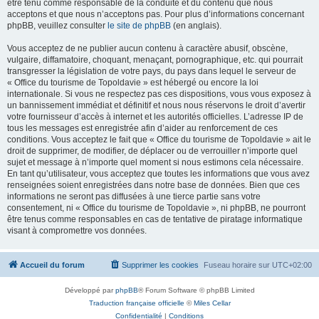
être tenu comme responsable de la conduite et du contenu que nous
acceptons et que nous n’acceptons pas. Pour plus d’informations concernant
phpBB, veuillez consulter
le site de phpBB
(en anglais).
Vous acceptez de ne publier aucun contenu à caractère abusif, obscène,
vulgaire, diffamatoire, choquant, menaçant, pornographique, etc. qui pourrait
transgresser la législation de votre pays, du pays dans lequel le serveur de
« Office du tourisme de Topoldavie » est hébergé ou encore la loi
internationale. Si vous ne respectez pas ces dispositions, vous vous exposez à
un bannissement immédiat et définitif et nous nous réservons le droit d’avertir
votre fournisseur d’accès à internet et les autorités officielles. L’adresse IP de
tous les messages est enregistrée afin d’aider au renforcement de ces
conditions. Vous acceptez le fait que « Office du tourisme de Topoldavie » ait le
droit de supprimer, de modifier, de déplacer ou de verrouiller n’importe quel
sujet et message à n’importe quel moment si nous estimons cela nécessaire.
En tant qu’utilisateur, vous acceptez que toutes les informations que vous avez
renseignées soient enregistrées dans notre base de données. Bien que ces
informations ne seront pas diffusées à une tierce partie sans votre
consentement, ni « Office du tourisme de Topoldavie », ni phpBB, ne pourront
être tenus comme responsables en cas de tentative de piratage informatique
visant à compromettre vos données.
Accueil du forum
Supprimer les cookies
Fuseau horaire sur
UTC+02:00
Développé par
phpBB
® Forum Software © phpBB Limited
Traduction française officielle
©
Miles Cellar
Confidentialité
|
Conditions