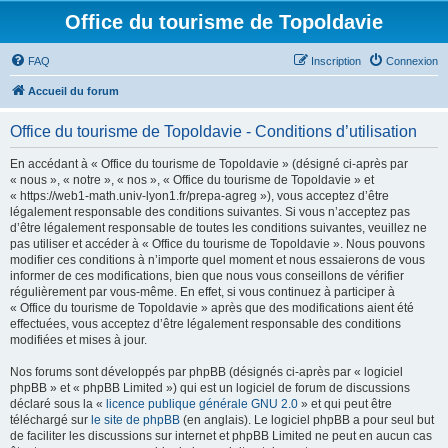
Office du tourisme de Topoldavie
FAQ
Inscription
Connexion
Accueil du forum
Office du tourisme de Topoldavie - Conditions d’utilisation
En accédant à « Office du tourisme de Topoldavie » (désigné ci-après par
« nous », « notre », « nos », « Office du tourisme de Topoldavie » et
« https://web1-math.univ-lyon1.fr/prepa-agreg »), vous acceptez d’être
légalement responsable des conditions suivantes. Si vous n’acceptez pas
d’être légalement responsable de toutes les conditions suivantes, veuillez ne
pas utiliser et accéder à « Office du tourisme de Topoldavie ». Nous pouvons
modifier ces conditions à n’importe quel moment et nous essaierons de vous
informer de ces modifications, bien que nous vous conseillons de vérifier
régulièrement par vous-même. En effet, si vous continuez à participer à
« Office du tourisme de Topoldavie » après que des modifications aient été
effectuées, vous acceptez d’être légalement responsable des conditions
modifiées et mises à jour.
Nos forums sont développés par phpBB (désignés ci-après par « logiciel
phpBB » et « phpBB Limited ») qui est un logiciel de forum de discussions
déclaré sous la «
licence publique générale GNU 2.0
» et qui peut être
téléchargé sur
le site de phpBB
(en anglais). Le logiciel phpBB a pour seul but
de faciliter les discussions sur internet et phpBB Limited ne peut en aucun cas