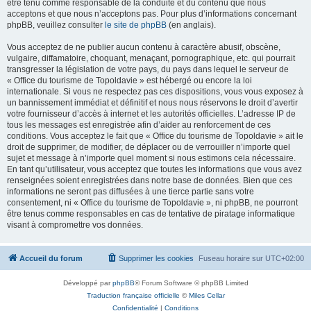
être tenu comme responsable de la conduite et du contenu que nous
acceptons et que nous n’acceptons pas. Pour plus d’informations concernant
phpBB, veuillez consulter
le site de phpBB
(en anglais).
Vous acceptez de ne publier aucun contenu à caractère abusif, obscène,
vulgaire, diffamatoire, choquant, menaçant, pornographique, etc. qui pourrait
transgresser la législation de votre pays, du pays dans lequel le serveur de
« Office du tourisme de Topoldavie » est hébergé ou encore la loi
internationale. Si vous ne respectez pas ces dispositions, vous vous exposez à
un bannissement immédiat et définitif et nous nous réservons le droit d’avertir
votre fournisseur d’accès à internet et les autorités officielles. L’adresse IP de
tous les messages est enregistrée afin d’aider au renforcement de ces
conditions. Vous acceptez le fait que « Office du tourisme de Topoldavie » ait le
droit de supprimer, de modifier, de déplacer ou de verrouiller n’importe quel
sujet et message à n’importe quel moment si nous estimons cela nécessaire.
En tant qu’utilisateur, vous acceptez que toutes les informations que vous avez
renseignées soient enregistrées dans notre base de données. Bien que ces
informations ne seront pas diffusées à une tierce partie sans votre
consentement, ni « Office du tourisme de Topoldavie », ni phpBB, ne pourront
être tenus comme responsables en cas de tentative de piratage informatique
visant à compromettre vos données.
Accueil du forum
Supprimer les cookies
Fuseau horaire sur
UTC+02:00
Développé par
phpBB
® Forum Software © phpBB Limited
Traduction française officielle
©
Miles Cellar
Confidentialité
|
Conditions