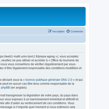
Inscription
Connexion
ttps://web1-math.univ-lyon1.fr/prepa-agreg »), vous acceptez
euillez ne pas utiliser et accéder à « Office du tourisme de
nous vous conseillons de vérifier régulièrement par vous-
ptez d’être légalement responsable des conditions modifiées et
ns déclaré sous la «
licence publique générale GNU 2.0
» et qui
ed ne peut en aucun cas être tenu comme responsable de la
de phpBB
(en anglais).
ait transgresser la législation de votre pays, du pays dans
vous vous exposez à un bannissement immédiat et définitif et
strée afin d’aider au renforcement de ces conditions. Vous
t et message à n’importe quel moment si nous estimons cela