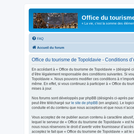
Office du tourism
« La vie, c'est la somme des éléments 
FAQ
Accueil du forum
Office du tourisme de Topoldavie - Conditions d’u
En accédant à « Office du tourisme de Topoldavie » (désigné ci-
d’être légalement responsable des conditions suivantes. Si vous
Topoldavie ». Nous pouvons modifier ces conditions à n’import
même. En effet, si vous continuez à participer à « Office du t
mises à jour.
Nos forums sont développés par phpBB (désignés ci-après par «
peut être téléchargé sur
le site de phpBB
(en anglais). Le logic
conduite et du contenu que nous acceptons et que nous n’acce
Vous acceptez de ne publier aucun contenu à caractère abusif, 
lequel le serveur de « Office du tourisme de Topoldavie » est h
nous nous réservons le droit d’avertir votre fournisseur d’accès
acceptez le fait que « Office du tourisme de Topoldavie » ait l