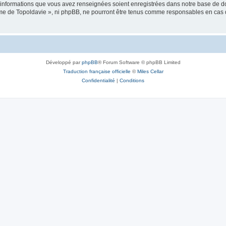
es informations que vous avez renseignées soient enregistrées dans notre base de 
isme de Topoldavie », ni phpBB, ne pourront être tenus comme responsables en cas 
Développé par
phpBB
® Forum Software © phpBB Limited
Traduction française officielle
©
Miles Cellar
Confidentialité
|
Conditions