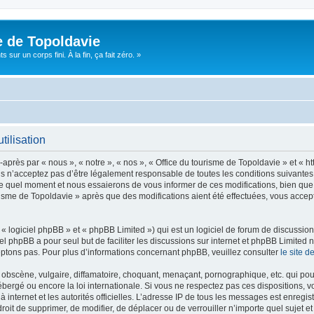
e de Topoldavie
sur un corps fini. À la fin, ça fait zéro. »
tilisation
après par « nous », « notre », « nos », « Office du tourisme de Topoldavie » et « h
 n’acceptez pas d’être légalement responsable de toutes les conditions suivantes, v
e quel moment et nous essaierons de vous informer de ces modifications, bien que 
ourisme de Topoldavie » après que des modifications aient été effectuées, vous acce
 logiciel phpBB » et « phpBB Limited ») qui est un logiciel de forum de discussio
iel phpBB a pour seul but de faciliter les discussions sur internet et phpBB Limit
ptons pas. Pour plus d’informations concernant phpBB, veuillez consulter
le site 
obscène, vulgaire, diffamatoire, choquant, menaçant, pornographique, etc. qui pourr
ébergé ou encore la loi internationale. Si vous ne respectez pas ces dispositions, 
 à internet et les autorités officielles. L’adresse IP de tous les messages est enregi
e droit de supprimer, de modifier, de déplacer ou de verrouiller n’importe quel suje